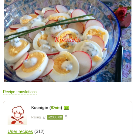
Recipe translations
Koenigin (
Юлія
)
Rating
+2303.00
User recipes
(312)