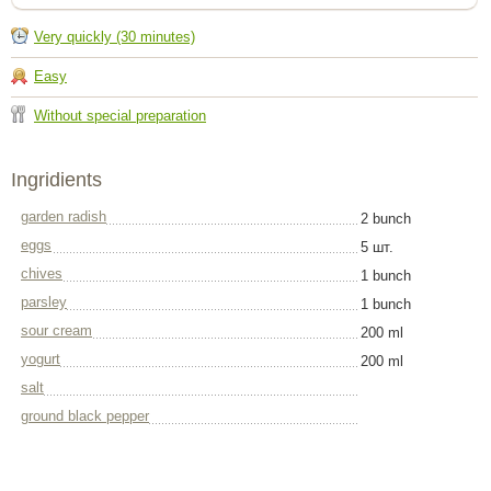
Very quickly (30 minutes)
Easy
Without special preparation
Ingridients
garden radish
2 bunch
eggs
5 шт.
chives
1 bunch
parsley
1 bunch
sour cream
200 ml
yogurt
200 ml
salt
ground black pepper