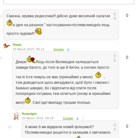
0
Смачна, хрумка редисочка!!! дійсно дуже весняний салатик
а ідея на рахунок " застосування«післявеликодніх яєць
просто чудова!!!
Vixen
20 March 2015, 00:12
Answer
0
Дякую
Яєць після Великодня залишається
завжди багато, до того ж ще й битих, а охочих просто
так їх їсти чомусь не має (принаймні у мене)
,
тож доводиться щось вигадувати, щоб було і смачно і
бажано швидко, бо і відпочити від плити після
попередніх готувань теж хочеться (знову ж принаймні
мені)
. Свої ідеї викладу трошки пізніше.
Koenigin
20 March 2015, 09:19
Answer
↑
0
А може б ми відкрили новий флешмоб?
Післявеликодні рецепти із залишків з святкового