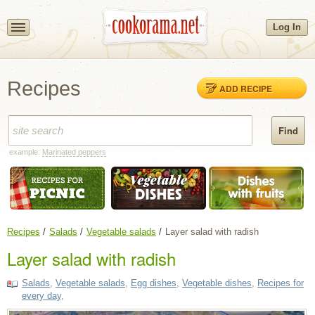
Log In
Recipes
ADD RECIPE
example:
Marinated peppers
Recipes
Salads
Vegetable salads
Layer salad with radish
Layer salad with radish
Salads
,
Vegetable salads
,
Egg dishes
,
Vegetable dishes
,
Recipes for
every day
,