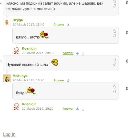
0
класно. ми подібний салат робимо, але не шарово. цей
виглядає дуже симпатично)
Dzyga
20 March 2015, 13:49
Answer
0
Дякую, Настю
Koenigin
20 March 2015, 20:19
Answer
↑
0
Чудовий весняний салат
Medunya
20 March 2015, 18:26
Answer
0
Дякую
Koenigin
20 March 2015, 20:20
Answer
↑
Log In