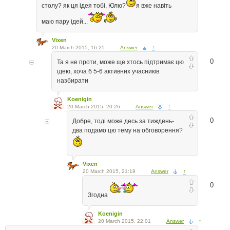
столу? як ця ідея тобі, Юлю?
я вже навіть
маю пару ідей...
Vixen
20 March 2015, 16:25
Answer
↑
0
Та я не проти, може ще хтось підтримає цю
ідею, хоча б 5-6 активних учасників
назбирати
Koenigin
20 March 2015, 20:26
Answer
↑
0
Добре, тоді може десь за тиждень-
два подамо цю тему на обговорення?
Vixen
20 March 2015, 21:19
Answer
↑
0
Згодна
Koenigin
20 March 2015, 22:01
Answer
↑