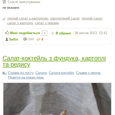
Спосіб приготування:
не вказано
теплий салат з картоплею
,
картопляний салат
,
теплий салат
,
салат з картоплі
,
салат з перцем
Мені подобається
26 квітня 2013, 23:41
В обране
4
Sellin
4
3397
Салат-коктейль з фундука, картоплі
та редису
Страви до посту
,
Салати
,
Салати-коктейлі
,
Страви з овочів
,
Рецепти на кожен день