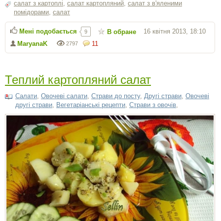
салат з картоплі
,
салат картопляний
,
салат з в'яленими
помідорами
,
салат
Мені подобається
16 квітня 2013, 18:10
В обране
9
MaryanaK
11
2797
Теплий картопляний салат
Салати
,
Овочеві салати
,
Страви до посту
,
Другі страви
,
Овочеві
другі страви
,
Вегетаріанські рецепти
,
Страви з овочів
,