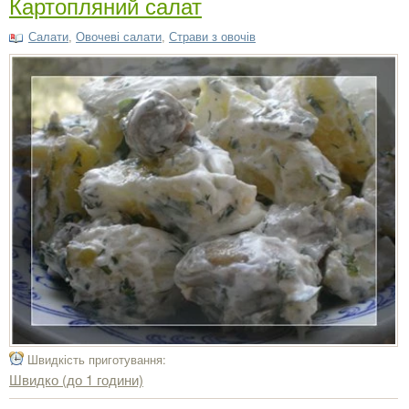
Картопляний салат
Салати
,
Овочеві салати
,
Страви з овочів
Швидкість приготування:
Швидко (до 1 години)