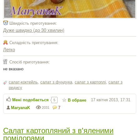
Швидкість приготування:
Дуже швидко (до 30 хвилин)
Складність приготування:
Легко
Спосіб приготування:
не вказано
салат-коктейль
,
салат з фундука
,
салат з картоплі
,
салат з
редису
Мені подобається
17 квітня 2013, 17:31
В обране
5
MaryanaK
7
2031
Салат картопляний з в'яленими
помідорами