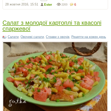
28 жовтня 2016, 15:51
Ester
6
2203
Салат з молодої картоплі та квасолі
спаржевої
Салати
,
Овочеві салати
,
Страви з овочів
,
Рецепти на кожен день