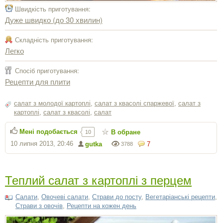
Швидкість приготування:
Дуже швидко (до 30 хвилин)
Складність приготування:
Легко
Спосіб приготування:
Рецепти для плити
салат з молодої картоплі
,
салат з квасолі спаржевої
,
салат з
картоплі
,
салат з квасолі
,
салат
Мені подобається
В обране
10
10 липня 2013, 20:46
gutka
7
3788
Теплий салат з картоплі з перцем
Салати
,
Овочеві салати
,
Страви до посту
,
Вегетаріанські рецепти
,
Страви з овочів
,
Рецепти на кожен день