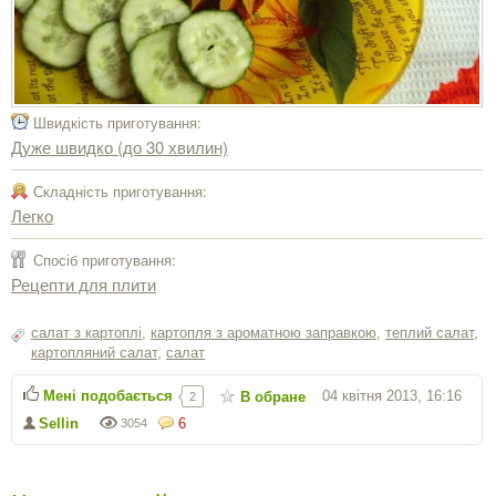
Швидкість приготування:
Дуже швидко (до 30 хвилин)
Складність приготування:
Легко
Спосіб приготування:
Рецепти для плити
салат з картоплі
,
картопля з ароматною заправкою
,
теплий салат
,
картопляний салат
,
салат
Мені подобається
04 квітня 2013, 16:16
В обране
2
Sellin
6
3054