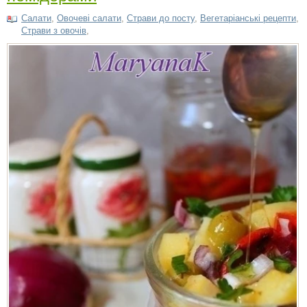
Салати
,
Овочеві салати
,
Страви до посту
,
Вегетаріанські рецепти
,
Страви з овочів
,