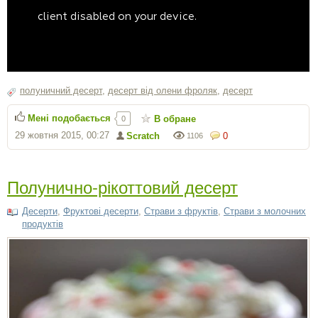
полуничний десерт
,
десерт від олени фроляк
,
десерт
Мені подобається
В обране
0
29 жовтня 2015, 00:27
Scratch
0
1106
Полунично-рікоттовий десерт
Десерти
,
Фруктові десерти
,
Страви з фруктів
,
Страви з молочних
продуктів