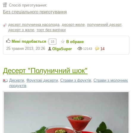
Спосіб приготування:
Без спеціального приготування
десерт полунична насолода
,
десерт-желе
,
полуничний десерт
,
десерт з желе
,
торт без випічки
Мені подобається
В обране
15
25 травня 2013, 20:26
OlgaSuper
14
12143
Десерт "Полуничний шок"
Десерти
,
Фруктові десерти
,
Страви з фруктів
,
Страви з молочних
продуктів