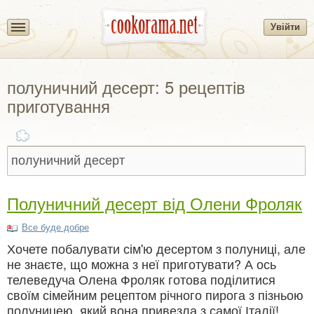
Увійти
полуничний десерт: 5 рецептів
приготування
Полуничний десерт від Олени Фроляк
Все буде добре
Хочете побалувати сім'ю десертом з полуниці, але
не знаєте, що можна з неї приготувати? А ось
телеведуча Олена Фроляк готова поділитися
своїм сімейним рецептом річного пирога з пізньою
полуницею, який вона привезла з самої Італії!