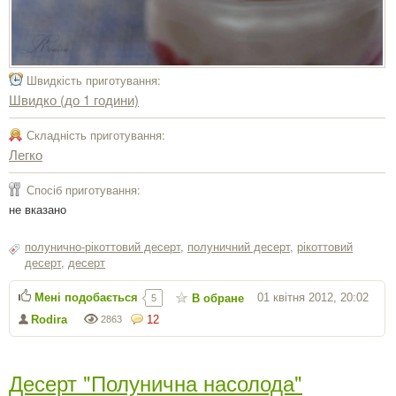
Швидкість приготування:
Швидко (до 1 години)
Складність приготування:
Легко
Спосіб приготування:
не вказано
полунично-рікоттовий десерт
,
полуничний десерт
,
рікоттовий
десерт
,
десерт
Мені подобається
01 квітня 2012, 20:02
В обране
5
Rodira
12
2863
Десерт "Полунична насолода"