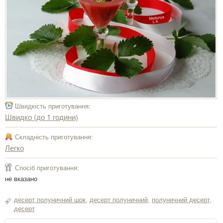
Швидкість приготування:
Швидко (до 1 години)
Складність приготування:
Легко
Спосіб приготування:
не вказано
десерт полуничний шок
,
десерт полуничний
,
полуничний десерт
,
десерт