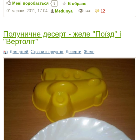
Мені подобається
В обране
9
01 червня 2011, 17:04
Medunya
12
2441
Полуничне десерт - желе "Поїзд" і
"Вертоліт"
Для дітей
,
Страви з фруктів
,
Десерти
,
Желе