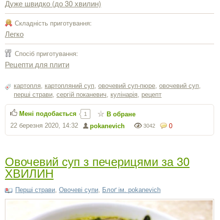
Дуже швидко (до 30 хвилин)
Складність приготування:
Легко
Спосіб приготування:
Рецепти для плити
картопля
,
картопляний суп
,
овочевий суп-пюре
,
овочевий суп
,
перші страви
,
сергiй поканевич
,
кулінарія
,
рецепт
Мені подобається
В обране
1
22 березня 2020, 14:32
pokanevich
0
3042
Овочевий суп з печерицями за 30
ХВИЛИН
Перші страви
,
Овочеві супи
,
Блоґ ім. pokanevich