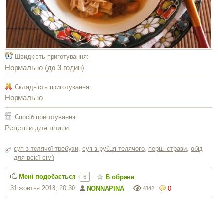
Швидкість приготування:
Нормально (до 3 годин)
Складність приготування:
Нормально
Спосіб приготування:
Рецепти для плити
суп з телячої требухи
,
суп з рубця телячого
,
перші страви
,
обід
для всієї сім'ї
Мені подобається
В обране
6
31 жовтня 2018, 20:30
NONNAPINA
0
4842