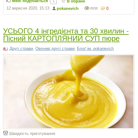
Мені подобається
В обране
1
12 вересня 2020, 15:13
pokanevich
0
8938
УСЬОГО 4 інгредієнта та 30 хвилин -
Пісний КАРТОПЛЯНИЙ СУП пюре
Другі страви
,
Овочеві другі страви
,
Блоґ ім. pokanevich
Швидкість приготування: