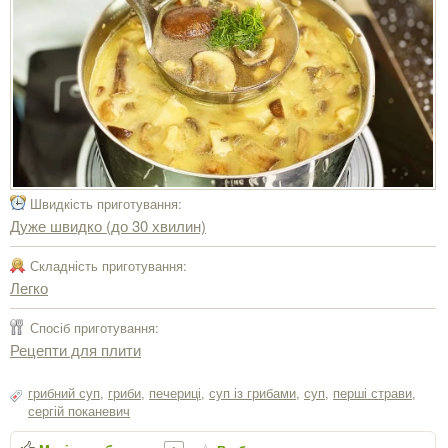
Швидкість приготування:
Дуже швидко (до 30 хвилин)
Складність приготування:
Легко
Спосіб приготування:
Рецепти для плити
грибний суп
,
гриби
,
печериці
,
суп із грибами
,
суп
,
перші страви
,
сергiй поканевич