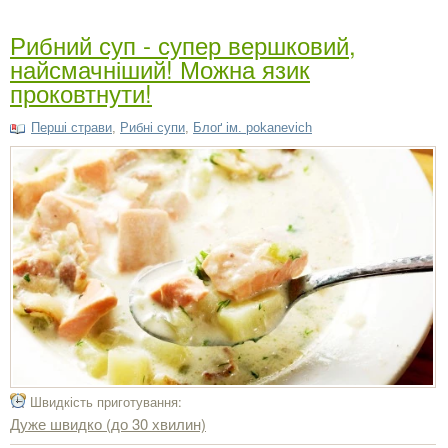
Рибний суп - супер вершковий,
найсмачніший! Можна язик
проковтнути!
Перші страви
,
Рибні супи
,
Блоґ ім. pokanevich
Швидкість приготування:
Дуже швидко (до 30 хвилин)