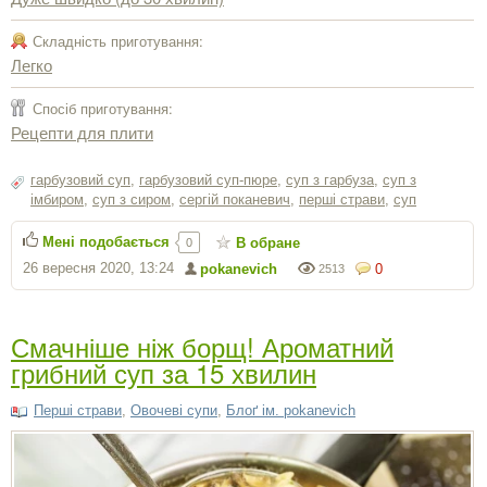
Складність приготування:
Легко
Спосіб приготування:
Рецепти для плити
гарбузовий суп
,
гарбузовий суп-пюре
,
суп з гарбуза
,
суп з
імбиром
,
суп з сиром
,
сергiй поканевич
,
перші страви
,
суп
Мені подобається
В обране
0
26 вересня 2020, 13:24
pokanevich
0
2513
Смачніше ніж борщ! Ароматний
грибний суп за 15 хвилин
Перші страви
,
Овочеві супи
,
Блоґ ім. pokanevich