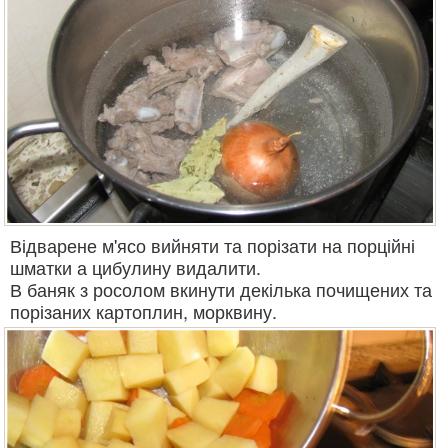
Відварене м'ясо вийняти та порізати на порційні
шматки а цибулину видалити.
В баняк з росолом вкинути декілька почищених та
порізаних картоплин, морквину.