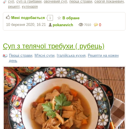
суп
,
суп із грибами
,
овочевий суп
,
перші страви
,
сергiй поканевич
,
рецепт
,
кулінарія
Мені подобається
В обране
1
10 березня 2020, 16:21
pokanevich
0
7010
Суп з телячої требухи ( рубець)
Перші страви
,
М'ясні супи
,
Італійська кухня
,
Рецепти на кожен
день