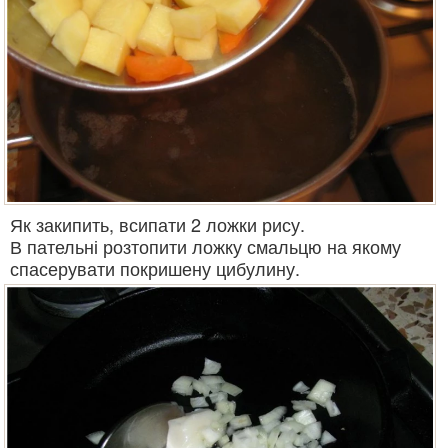
Як закипить, всипати 2 ложки рису.
В пательні розтопити ложку смальцю на якому
спасерувати покришену цибулину.