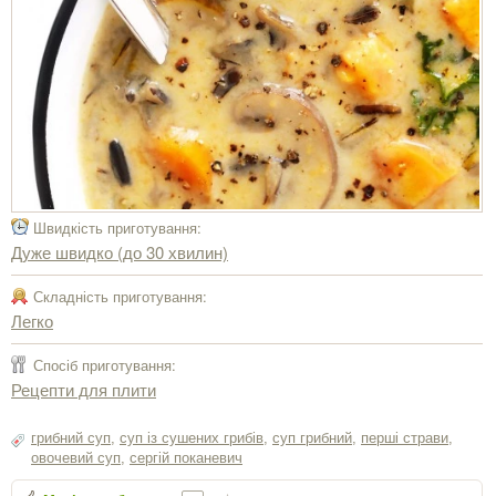
Швидкість приготування:
Дуже швидко (до 30 хвилин)
Складність приготування:
Легко
Спосіб приготування:
Рецепти для плити
грибний суп
,
суп із сушених грибів
,
суп грибний
,
перші страви
,
овочевий суп
,
сергiй поканевич