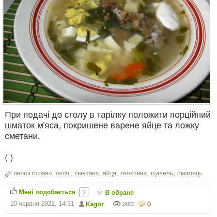
При подачі до столу в тарілку положити порційний
шматок м'яса, покришене варене яйце та ложку
сметани.
(
)
перші страви
,
овочі
,
сметана
,
яйця
,
телятина
,
щавель
,
смалець
Мені подобається
В обране
2
10 червня 2022, 14:31
Kagor
0
2683