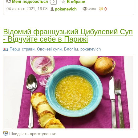
Мені подобається
В обране
0
04 лютого 2021, 16:08
pokanevich
0
4980
Відомий французький Цибулевий Суп
- Відчуйте себе в Парижі
Перші страви
,
Овочеві супи
,
Блоґ ім. pokanevich
Швидкість приготування: