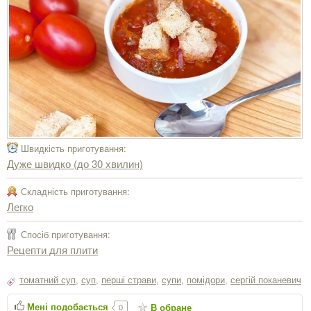
Швидкість приготування:
Дуже швидко (до 30 хвилин)
Складність приготування:
Легко
Спосіб приготування:
Рецепти для плити
томатний суп
,
суп
,
перші страви
,
супи
,
помідори
,
сергiй поканевич
Мені подобається
В обране
0