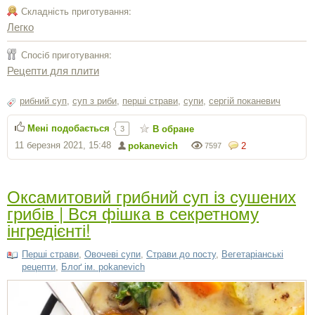
Складність приготування:
Легко
Спосіб приготування:
Рецепти для плити
рибний суп
,
суп з риби
,
перші страви
,
супи
,
сергiй поканевич
Мені подобається
В обране
3
11 березня 2021, 15:48
pokanevich
2
7597
Оксамитовий грибний суп із сушених
грибів | Вся фішка в секретному
інгредієнті!
Перші страви
,
Овочеві супи
,
Страви до посту
,
Вегетаріанські
рецепти
,
Блоґ ім. pokanevich