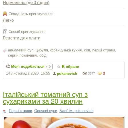
Нормально (до 3 годин)
Складність приготування:
Легко
Спосіб приготування:
Рецепти для плити
цибулевий суп
,
цибуля
,
французька кухня
,
суп
,
перші страви
,
сергiй поканевич
,
обід
Мені подобається
В обране
0
14 листопада 2020, 16:55
pokanevich
0
3747
Італійський томатний суп з
сухариками за 20 хвилин
Перші страви
,
Овочеві супи
,
Блоґ ім. pokanevich