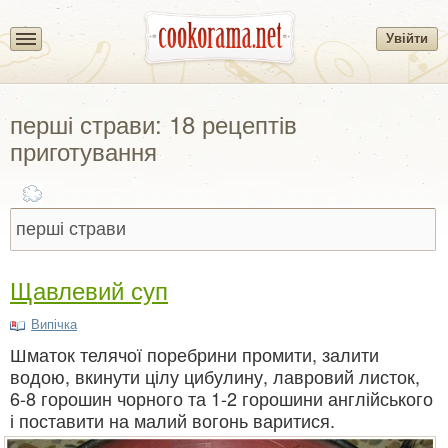
Увійти
перші страви: 18 рецептів
приготування
Щавлевий суп
Випічка
Шматок телячої поребрини промити, залити
водою, вкинути цілу цибулину, лавровий листок,
6-8 горошин чорного та 1-2 горошини англійського
і поставити на малий вогонь варитися.