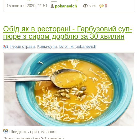
15 жовтня 2020, 11:51
pokanevich
0
5030
Обід як в ресторані - Гарбузовий суп-
пюре з сиром дорблю за 30 хвилин
Перші страви
,
Крем-супи
,
Блоґ ім. pokanevich
Швидкість приготування:
Дуже швидко (до 30 хвилин)