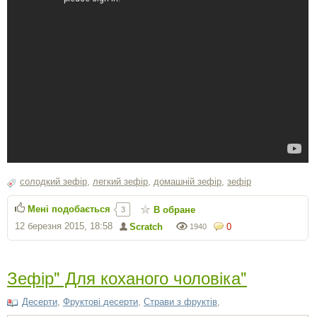
солодкий зефір
,
легкий зефір
,
домашній зефір
,
зефір
Мені подобається
В обране
3
12 березня 2015, 18:58
Scratch
0
1940
Зефір" Для коханого чоловіка"
Десерти
,
Фруктові десерти
,
Страви з фруктів
,