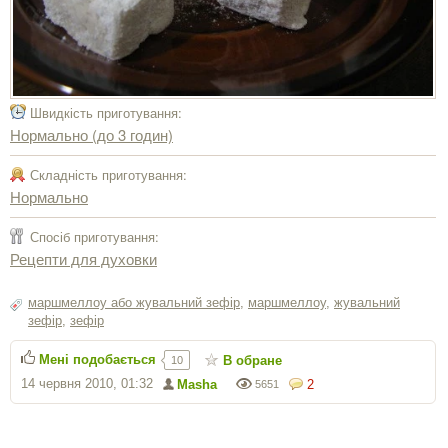
Швидкість приготування:
Нормально (до 3 годин)
Складність приготування:
Нормально
Спосіб приготування:
Рецепти для духовки
маршмеллоу або жувальний зефір
,
маршмеллоу
,
жувальний
зефір
,
зефір
Мені подобається
В обране
10
14 червня 2010, 01:32
Masha
2
5651