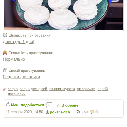
Швидкість приготування:
Довго (до 1 дня)
Складність приготування:
Нормально
Спосіб приготування:
Рецепти для плити
зефір
,
зефір для дітей
,
як приготувати
,
як зробити
,
сергiй
поканевич
Мені подобається
В обране
0
11 серпня 2020, 14:50
pokanevich
0
3250