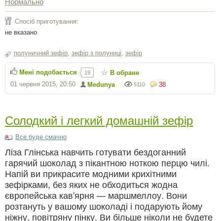
Нормально
Спосіб приготування:
не вказано
полуничний зефір
,
зефір з полуниці
,
зефір
Мені подобається
В обране
19
01 червня 2015, 20:50
Medunya
38
5110
Солодкий і легкий домашній зефір
Все буде смачно
Ліза Глінська навчить готувати бездоганний
гарячий шоколад з пікантною ноткою перцю чилі.
Напій ви прикрасите модними крихітними
зефірками, без яких не обходиться жодна
європейська кав'ярня — маршмеллоу. Вони
розтануть у вашому шоколаді і подарують йому
ніжну, повітряну пінку. Ви більше ніколи не будете