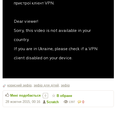
корисний зефір
,
зефір для дітей
,
зефір
Мені подобається
В обране
0
28 жовтня 2015, 00:16
Scratch
0
1397