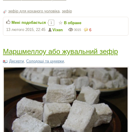
зефір для коханого чоловіка
,
зефір
Мені подобається
В обране
1
13 лютого 2015, 22:45
Vixen
6
3015
Маршмеллоу або жувальний зефір
Десерти
,
Солодощі та цукерки
,