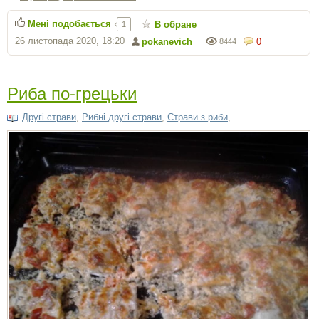
Мені подобається
В обране
1
26 листопада 2020, 18:20
pokanevich
0
8444
Риба по-грецьки
Другі страви
,
Рибні другі страви
,
Страви з риби
,