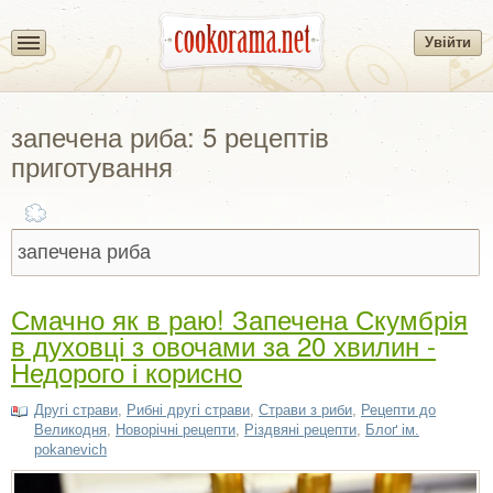
Увійти
запечена риба: 5 рецептів
приготування
Смачно як в раю! Запечена Скумбрія
в духовці з овочами за 20 хвилин -
Недорого і корисно
Другі страви
,
Рибні другі страви
,
Страви з риби
,
Рецепти до
Великодня
,
Новорічні рецепти
,
Різдвяні рецепти
,
Блоґ ім.
pokanevich