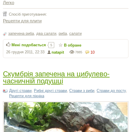
Легко
Спосіб приготування:
Рецепти для плити
запечена риба
,
два салати
,
риба
,
салати
Мені подобається
В обране
5
26 грудня 2011, 22:33
natapit
10
7885
Скумбрія запечена на цибулево-
часничній подушці
Другі страви
,
Рибні другі страви
,
Страви з риби
,
Страви до посту
,
Рецепти для пікніка