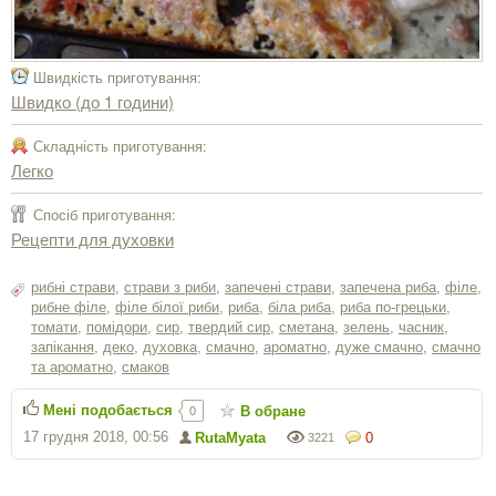
Швидкість приготування:
Швидко (до 1 години)
Складність приготування:
Легко
Спосіб приготування:
Рецепти для духовки
рибні страви
,
страви з риби
,
запечені страви
,
запечена риба
,
філе
,
рибне філе
,
філе білої риби
,
риба
,
біла риба
,
риба по-грецьки
,
томати
,
помідори
,
сир
,
твердий сир
,
сметана
,
зелень
,
часник
,
запікання
,
деко
,
духовка
,
смачно
,
ароматно
,
дуже смачно
,
смачно
та ароматно
,
смаков
Мені подобається
В обране
0
17 грудня 2018, 00:56
RutaMyata
0
3221