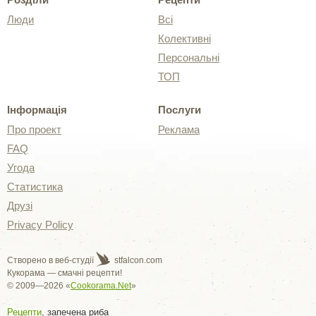
Люди
Всі
Колективні
Персональні
ТОП
Інформація
Послуги
Про проект
Реклама
FAQ
Угода
Статистика
Друзі
Privacy Policy
Створено в веб-студії
stfalcon.com
Кукорама — смачні рецепти!
© 2009—2026 «
Cookorama.Net
»
Рецепти
, запечена риба