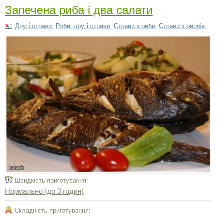
Запечена риба і два салати
Другі страви
,
Рибні другі страви
,
Страви з риби
,
Страви з овочів
,
Швидкість приготування:
Нормально (до 3 годин)
Складність приготування: