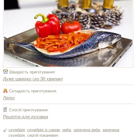
Швидкість приготування:
Дуже швидко (до 30 хвилин)
Складність приготування:
Легко
Спосіб приготування:
Рецепти для духовки
скумбрія
,
скумбрія із сиром
,
риба
,
запечена риба
,
запечена
скумбрія
,
сергiй поканевич