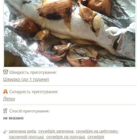
Швидкість приготування:
Швидко (до 1 години)
Складність приготування:
Легко
Спосіб приготування:
не вказано
запечена риба
,
скумбрія запечена
,
скумбрія на цибулево-
часничній подушці
,
скумбрія на подушці
,
скумбрія