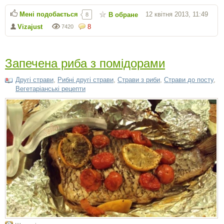
Мені подобається
12 квітня 2013, 11:49
В обране
8
Vizajust
8
7420
Запечена риба з помідорами
Другі страви
,
Рибні другі страви
,
Страви з риби
,
Страви до посту
,
Вегетаріанські рецепти