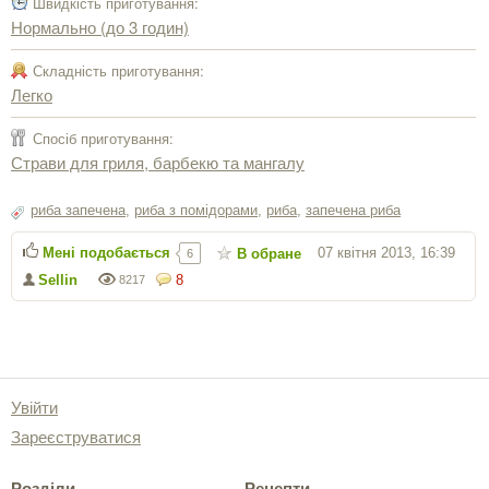
Швидкість приготування:
Нормально (до 3 годин)
Складність приготування:
Легко
Спосіб приготування:
Страви для гриля, барбекю та мангалу
риба запечена
,
риба з помідорами
,
риба
,
запечена риба
Мені подобається
07 квітня 2013, 16:39
В обране
6
Sellin
8
8217
Увійти
Зареєструватися
Розділи
Рецепти