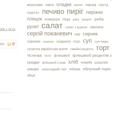
оладки
паска
морозиво
овочі
паста
омлет
пиріг
печиво
пиріжки
паштет
пляцок
піца
риба
помідори
рагу
рецепт
салат
рулет
свинина
салат з куркою
оби з тіста
,
сергiй поканевич
сирник
сир
суп
сирники
сніданок
соус
смачно
суп-пюре
0
605
торт
сучасна українська кухня
сімейні рецепти
тістечка
флешмоб рецептів з
флешмоб
тісто
хліб
грядки
чізкейк
шашлик
флешмоб страв
яблучний пиріг
швидко
яблука
шоколадний торт
яйця