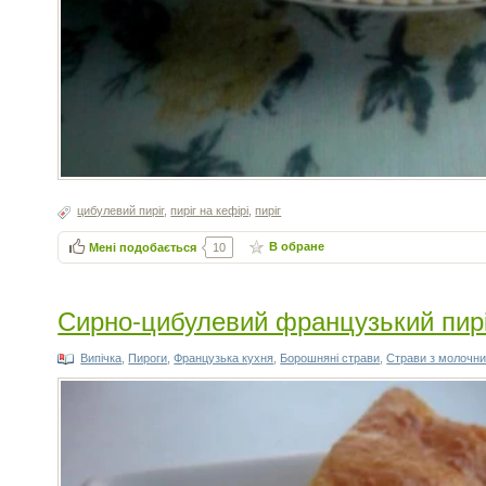
цибулевий пиріг
,
пиріг на кефірі
,
пиріг
В обране
Мені подобається
10
Сирно-цибулевий французький пирі
Випічка
,
Пироги
,
Французька кухня
,
Борошняні страви
,
Страви з молочни