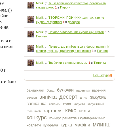
нем
Marik
Кіш із вершковою капустою, беконом та
кукурудзкою
1
в
Пироги
ила!)))
чайно
Marik
ТВОРОЖНІ ПОНЧИКИ для тих, хто не
у:
худне - у фритюрі
1
в
Десерти
е на
Marik
Печиво з плавленим сиром і кунжутом
1
в
Печиво
тися в
й пиріг
Marik
Печиво, що випікається у формі на плиті (
шишки, горішки, грибочки) з начинкою
1
в
Печиво
Marik
Трубочки з винним кремом
1
в
Тістечка
0 г
Весь ефір
ати його
булочки
баклажани
варення
борщ
вареники
десерт
випічка
закуска
вечеря
дітям
запіканка
кава
кабачки
капуста
капустяний
кекс
картопля
кекси
флешмоб
конкурс
конкурс рецептів з кулінарних книг
млинці
курка
мафіни
котлети
кукорама