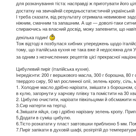
для розкачування тіста: насправді ж приготувати його ці
достатку на звичайній середньостатистичній українській к
І треба сказати, від результату отримала невимовне зад
ніжним, смачним та запашним. А ще — доволі-таки ситни
спираючись на власний досвід, можу запевнити, що нав
декілька годин!
Тож відтоді я позбулася хибних упереджень щодо італійс
тому, що італійська кухня не така вже й недосяжна для 
за одним з незчисленних рецептів цієї прекрасної націона
Цибулевий пиріг (італійська кухня).
Інгредієнти: 200 г вершкового масла, 300 г борошна, 80 г см
твердого сиру, 50 мл рослинної олії, зелень кропу, сіль,
1. Холодне масло дрібно нарізати, змішати з борошном, 
в кулю, загорнути у харчову плівку та помістити на 30 х
2. Цибулю очистити, нарізати півкільцями й обсмажити н
3.Сир натерти на тертці.
4.Змішати яйця, сир і дрібно нарізану зелень кропу. При
5.Додати в суміш цибулю.
6.Тісто розкатати у пласт завтовшки приблизно 5 мм. По
7.Пиріг запікати в духовій шафі, розігрітій до температур