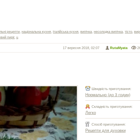
льні рецепти
,
національна кухня
,
італійська кухня
,
випічка
,
несолодка випічка
,
тісто
,
вир
вий пиріг
,
ц
17 вересня 2018, 02:07
RutaMyata
2
Швидкість приготування:
Нормально (до 3 годин)
Складність приготування:
Легко
Спосіб приготування:
Рецепти для духовки