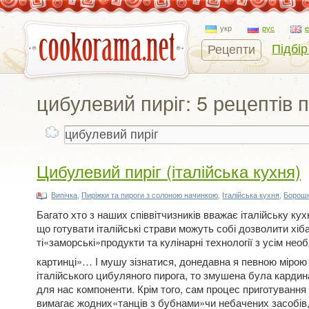
укр
рус
Підбір
Рецепти
цибулевий пиріг: 5 рецептів 
Цибулевий пиріг (італійська кухня)
Випічка
,
Пиріжки та пироги з солоною начинкою
,
Італійська кухня
,
Борошн
Багато хто з наших співвітчизників вважає італійську к
що готувати італійські страви можуть собі дозволити хі
ті«заморські»продукти та кулінарні технології з усім н
картинці»… І мушу зізнатися, донедавна я певною мірою 
італійського цибуляного пирога, то змушена була карди
для нас компоненти. Крім того, сам процес приготування ц
вимагає жодних«танців з бубнами»чи небачених засобів, 