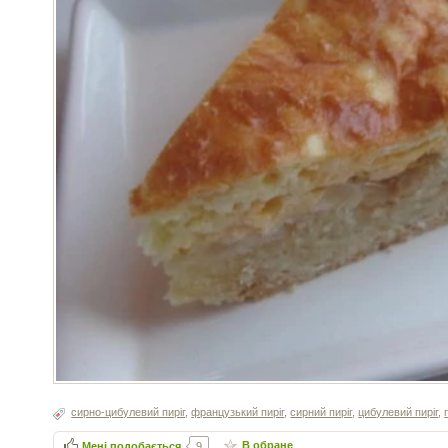
сирно-цибулевий пиріг
,
французький пиріг
,
сирний пиріг
,
цибулевий пиріг
,
В обране
Мені подобається
9