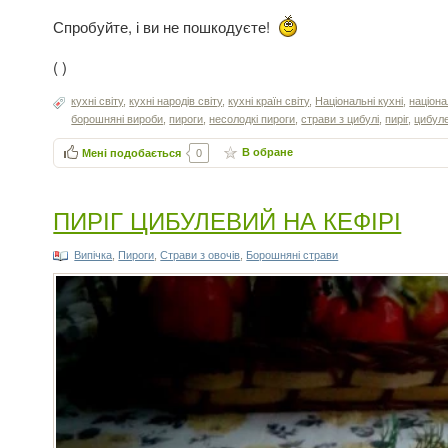
Спробуйте, і ви не пошкодуєте!
(
)
кухні світу
,
кухні народів світу
,
кухні країн світу
,
Національні кухні
,
націона
борошняні вироби
,
пироги
,
несолодкі пироги
,
страви з цибулі
,
пиріг
,
цибуле
В обране
Мені подобається
0
ПИРІГ ЦИБУЛЕВИЙ НА КЕФІРІ
Випічка
,
Пироги
,
Страви з овочів
,
Борошняні страви