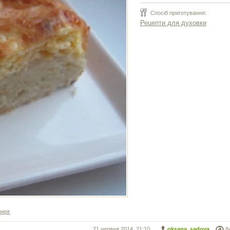
Спосіб приготування:
Рецепти для духовки
пиріг
21 червня 2014, 21:10
oksana_sadova
8