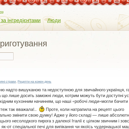
eng
 за інгредієнтами
Люди
приготування
яні страви
,
Рецепти на кожен день
ухню надто вишуканою та недоступною для звичайного українця, 
ба що лише досить заможні люди, котрим можуть бути доступні ус
еобхідним кухонним начинням, що наші «робочі люди»могли бачит
теж так вважала!..
Проте, коли натрапила на рецепт цього
нально змінити свою думку! Адже у його складі — лише абсолютн
ього несолодкого пирога з далекої Італії є цілком звичним і зовс
як-от спеціальної печі для випікання чи якоїсь чудернацької м