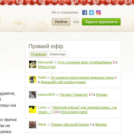
Ми в соцмережах
Увійти
або
Зареєструватися
Прямий ефір
Публікації
Коментарі
MaryanaK
Суп з курячим філе і румбамбаром
2
в
М'ясні супи
Waldi
Усі секрети приготування ідеальної паски
1
в
Домашній хліб своїми руками
гадаючи,
kaktus3003
Печиво "Смакота"
17
в
Печиво
і
и лиш«на
Lumo
" Магічний еліксир" для здоровоі шкіри...і не
тільки...;-)
12
в
Прохолодні напої
о звичні
ім не
Marik
Пляцок «Веселий батяр»
1
в
Випічка
ашинки