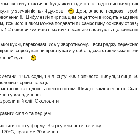
лком під силу фактично будь-якій людині з не надто високим рів
ухні у звичайнісінькій духовці!
Що я, власне, невдовзі і зроб
оволення!!!.. Цибулевий пиріг за цим рецептом виходить надзви
м, тож його цілком можна подавати як самостійну основну страв
іть 1-2 невеличких його шматочка реально насичують щонайменш
ької кухні, переконавшись у зворотньому. І всім раджу перекона
України, спробувавши приготувати у себе вдома отакий смачнючи
льної кухні!..
етани, 1 ч.л. соди, 1 ч.л. оцту, 400 г ріпчастої цибулі, 3 яйця, 20
 мелений чорний перець.
сметаною та содою, гашеною оцтом. Швидко замісити тісто. Скат
вилин у холодильник.
а рослинній олії. Охолодити.
правити сіллю та перцем.
містити тісто у форму. Зверху викласти начинку.
и 170°C, протягом 30 хвилин.