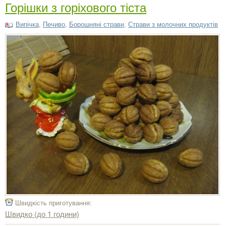
Горішки з горіхового тіста
Випічка
,
Печиво
,
Борошняні страви
,
Страви з молочних продуктів
Швидкість приготування:
Швидко (до 1 години)