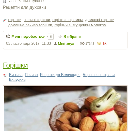
Спосіб приготування:
Рецепти для духовки
горішки
,
пісочні горішки
,
горішки з кремом
,
домашні горішки
,
домашнє печиво горішки
,
горішки зі згущеним молоком
Мені подобається
В обране
6
03 листопада 2017, 11:33
Medunya
15
17343
Горішки
Випічка
,
Печиво
,
Рецепти до Великодня
,
Борошняні страви
,
Конкурси