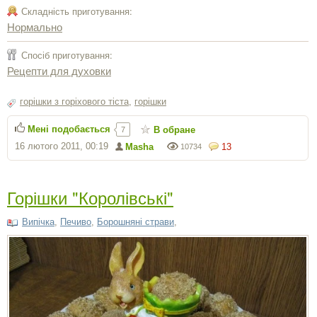
Складність приготування:
Нормально
Спосіб приготування:
Рецепти для духовки
горішки з горіхового тіста
,
горішки
Мені подобається
В обране
7
16 лютого 2011, 00:19
Masha
13
10734
Горішки "Королівські"
Випічка
,
Печиво
,
Борошняні страви
,