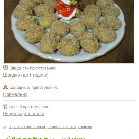
Швидкість приготування:
Швидко (до 1 години)
Складність приготування:
Нормально
Спосіб приготування:
Рецепти для плити
горішки королівські
,
печиво горішки
,
горішки
Мені подобається
6