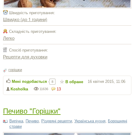
Швидкість приготування:
Швидко (до 1 години)
Складність приготування:
Легко
Спосіб приготування:
Рецепти для духовки
горішки
Мені подобається
16 квітня 2015, 11:06
В обране
8
Kosholka
13
11636
Печиво "Горішки"
Випічка
,
Печиво
,
Різдвяні рецепти
,
Українська кухня
,
Борошняні
страви