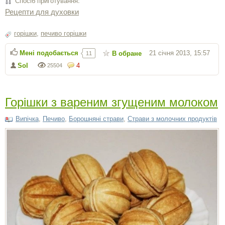
Спосіб приготування:
Рецепти для духовки
горішки
,
печиво горішки
Мені подобається
21 січня 2013, 15:57
В обране
11
Sol
4
25504
Горішки з вареним згущеним молоком
Випічка
,
Печиво
,
Борошняні страви
,
Страви з молочних продуктів