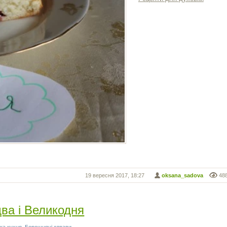
19 вересня 2017, 18:27
oksana_sadova
48
здва і Великодня
ька кухня
,
Борошняні страви