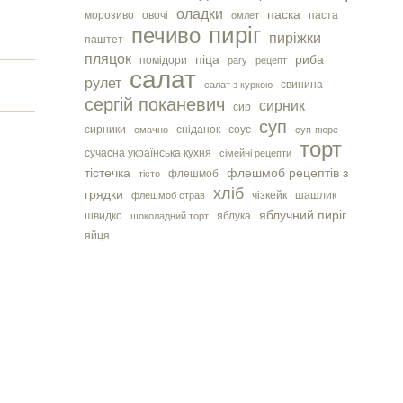
оладки
паска
морозиво
овочі
паста
омлет
пиріг
печиво
пиріжки
паштет
пляцок
піца
риба
помідори
рагу
рецепт
салат
рулет
свинина
салат з куркою
сергiй поканевич
сирник
сир
суп
сирники
сніданок
соус
смачно
суп-пюре
торт
сучасна українська кухня
сімейні рецепти
тістечка
флешмоб рецептів з
флешмоб
тісто
хліб
грядки
чізкейк
шашлик
флешмоб страв
яблучний пиріг
швидко
яблука
шоколадний торт
яйця