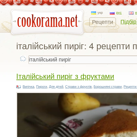
укр
рус
Підбір
Рецепти
італійський пиріг: 4 рецепти
Італійський пиріг з фруктами
Випічка
,
Пироги
,
Для дітей
,
Страви з фруктів
,
Борошняні страви
,
Рецепти