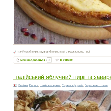
італійський пиріг
,
грушевий пиріг
,
пиріг з маскарпоне
,
пиріг
В обране
Мені подобається
3
Італійський яблучний пиріг із зав
Випічка
,
Пироги
,
Італійська кухня
,
Страви з фруктів
,
Борошняні страви