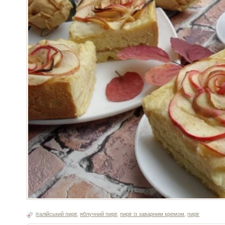
італійський пиріг
,
яблучний пиріг
,
пиріг із заварним кремом
,
пиріг