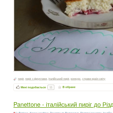
пиріг
,
пиріг з фруктами
,
італійський пиріг
,
конкурс
,
страви країн світу
В обране
Мені подобається
11
Panettone - італійський пиріг до Рі
Випічка
,
Кекси і мафіни
,
Рецепти до Великодня
,
Різдвяні рецепти
,
Італійс