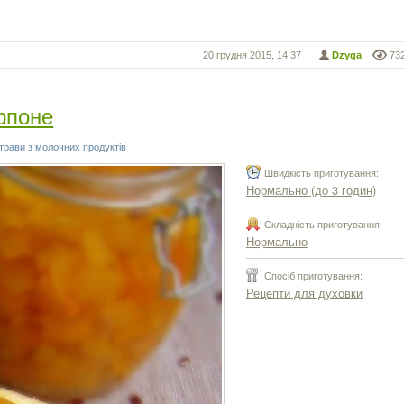
20 грудня 2015, 14:37
Dzyga
73
арпоне
трави з молочних продуктів
Швидкість приготування:
Нормально (до 3 годин)
Складність приготування:
Нормально
Спосіб приготування:
Рецепти для духовки