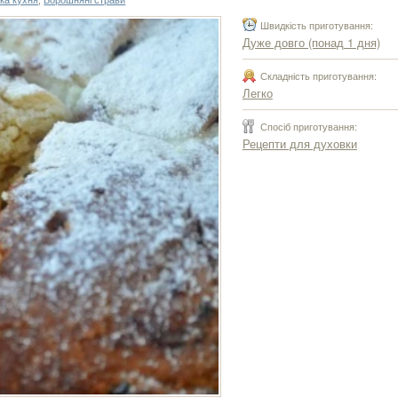
Швидкість приготування:
Дуже довго (понад 1 дня)
Складність приготування:
Легко
Спосіб приготування:
Рецепти для духовки