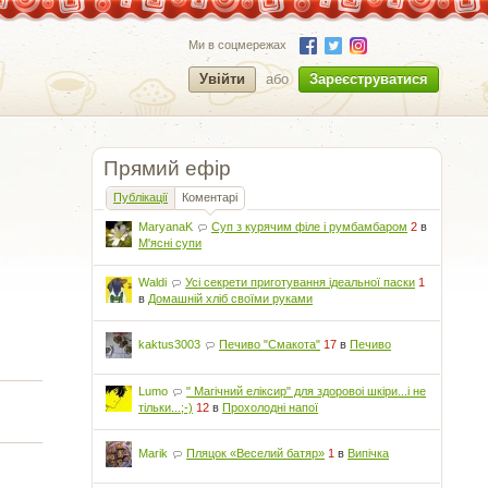
Ми в соцмережах
Увійти
або
Зареєструватися
Прямий ефір
Публікації
Коментарі
MaryanaK
Суп з курячим філе і румбамбаром
2
в
М'ясні супи
Waldi
Усі секрети приготування ідеальної паски
1
в
Домашній хліб своїми руками
kaktus3003
Печиво "Смакота"
17
в
Печиво
Lumo
" Магічний еліксир" для здоровоі шкіри...і не
тільки...;-)
12
в
Прохолодні напої
Marik
Пляцок «Веселий батяр»
1
в
Випічка