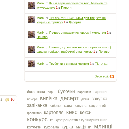
Marik
Кіш із вершковою капустою, беконом та
кукурудзкою
1
в
Пироги
Marik
ТВОРОЖНІ ПОНЧИКИ для тих, хто не
худне - у фритюрі
1
в
Десерти
Marik
Печиво з плавленим сиром і кунжутом
1
в
Печиво
Marik
Печиво, що випікається у формі на плиті (
шишки, горішки, грибочки) з начинкою
1
в
Печиво
Marik
Трубочки з винним кремом
1
в
Тістечка
Весь ефір
булочки
баклажани
варення
борщ
вареники
десерт
випічка
закуска
10
вечеря
дітям
81
запіканка
кава
кабачки
капуста
капустяний
кекс
картопля
кекси
флешмоб
конкурс
конкурс рецептів з кулінарних книг
млинці
курка
мафіни
котлети
кукорама