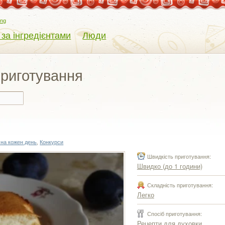
eng
 за інгредієнтами
Люди
 приготування
 на кожен день
,
Конкурси
Швидкість приготування:
Швидко (до 1 години)
Складність приготування:
Легко
Спосіб приготування:
Рецепти для духовки