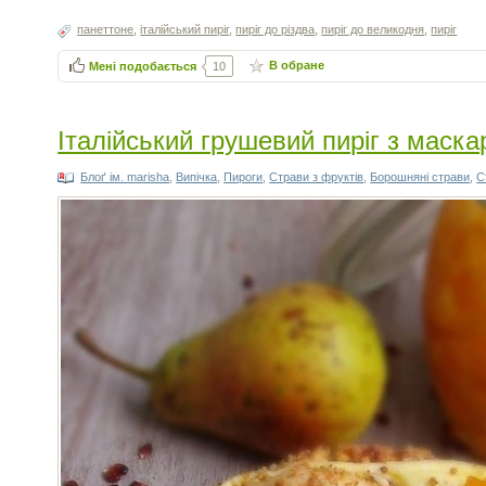
панеттоне
,
італійський пиріг
,
пиріг до різдва
,
пиріг до великодня
,
пиріг
В обране
Мені подобається
10
Італійський грушевий пиріг з маск
Блоґ ім. marisha
,
Випічка
,
Пироги
,
Страви з фруктів
,
Борошняні страви
,
С