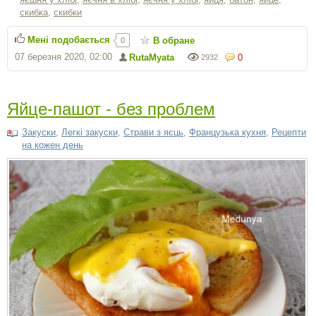
скибка
,
скибки
Мені подобається
В обране
0
07 березня 2020, 02:00
RutaMyata
0
2932
Яйце-пашот - без проблем
Закуски
,
Легкі закуски
,
Cтрави з яєць
,
Французька кухня
,
Рецепти
на кожен день