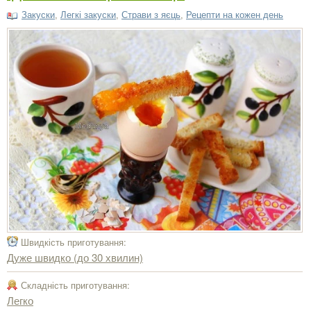
Закуски
,
Легкі закуски
,
Cтрави з яєць
,
Рецепти на кожен день
Швидкість приготування:
Дуже швидко (до 30 хвилин)
Складність приготування:
Легко