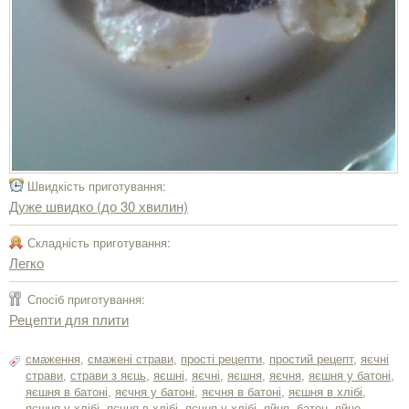
Швидкість приготування:
Дуже швидко (до 30 хвилин)
Складність приготування:
Легко
Спосіб приготування:
Рецепти для плити
смаження
,
смажені страви
,
прості рецепти
,
простий рецепт
,
яєчні
страви
,
страви з яєць
,
яєшні
,
яєчні
,
яєшня
,
яєчня
,
яєшня у батоні
,
яєшня в батоні
,
яєчня у батоні
,
яєчня в батоні
,
яєшня в хлібі
,
яєшня у хлібі
,
яєчня в хлібі
,
яєчня у хлібі
,
яйця
,
батон
,
яйце
,