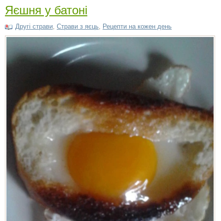
Яєшня у батоні
Другі страви
,
Cтрави з яєць
,
Рецепти на кожен день