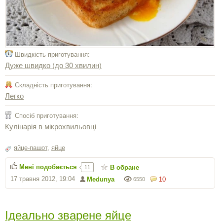
Швидкість приготування:
Дуже швидко (до 30 хвилин)
Складність приготування:
Легко
Спосіб приготування:
Кулінарія в мікрохвильовці
яйце-пашот
,
яйце
Мені подобається
В обране
11
17 травня 2012, 19:04
Medunya
10
6550
Ідеально зварене яйце