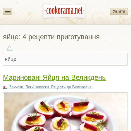
Увійти
яйце: 4 рецепти приготування
Мариновані Яйця на Великдень
Закуски
,
Легкі закуски
,
Рецепти до Великодня
,