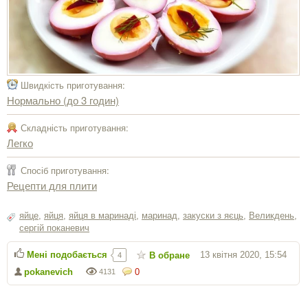
Швидкість приготування:
Нормально (до 3 годин)
Складність приготування:
Легко
Спосіб приготування:
Рецепти для плити
яйце
,
яйця
,
яйця в маринаді
,
маринад
,
закуски з яєць
,
Великдень
,
сергiй поканевич
Мені подобається
13 квітня 2020, 15:54
В обране
4
pokanevich
0
4131