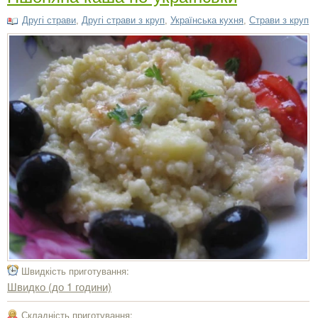
Другі страви
,
Другі страви з круп
,
Українська кухня
,
Страви з круп
Швидкість приготування:
Швидко (до 1 години)
Складність приготування: