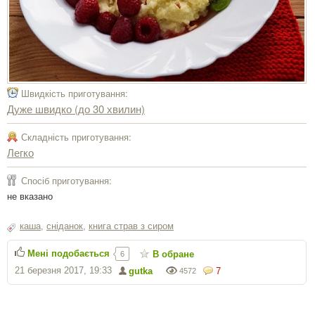
Швидкість приготування:
Дуже швидко (до 30 хвилин)
Складність приготування:
Легко
Спосіб приготування:
не вказано
каша
,
сніданок
,
книга страв з сиром
Мені подобається
В обране
6
21 березня 2017, 19:33
gutka
7
4572