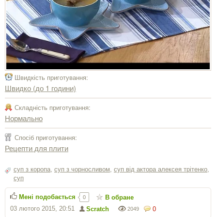
Швидкість приготування:
Швидко (до 1 години)
Складність приготування:
Нормально
Спосіб приготування:
Рецепти для плити
суп з коропа
,
суп з чорносливом
,
суп від актора алексея трітенко
,
суп
Мені подобається
В обране
0
03 лютого 2015, 20:51
Scratch
0
2049