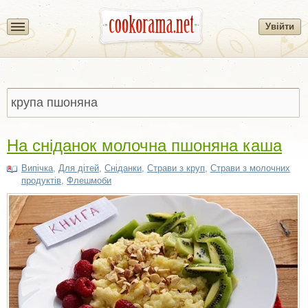
Увійти
На сніданок молочна пшоняна каша
Випічка
,
Для дітей
,
Сніданки
,
Страви з круп
,
Страви з молочних
продуктів
,
Флешмоби