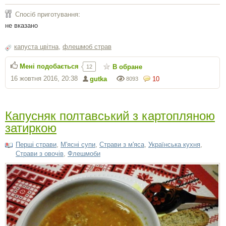
Спосіб приготування:
не вказано
капуста цвітна
,
флешмоб страв
Мені подобається
В обране
12
16 жовтня 2016, 20:38
gutka
10
8093
Капусняк полтавський з картопляною
затиркою
Перші страви
,
М'ясні супи
,
Страви з м'яса
,
Українська кухня
,
Страви з овочів
,
Флешмоби