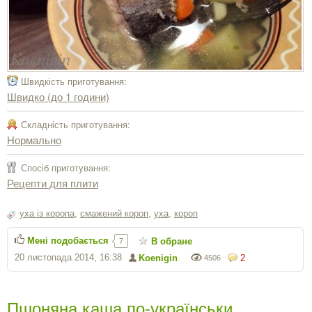
Швидкість приготування:
Швидко (до 1 години)
Складність приготування:
Нормально
Спосіб приготування:
Рецепти для плити
уха із коропа
,
смажений короп
,
уха
,
короп
Мені подобається
В обране
7
20 листопада 2014, 16:38
Koenigin
2
4506
Пшоняна каша по-українськи