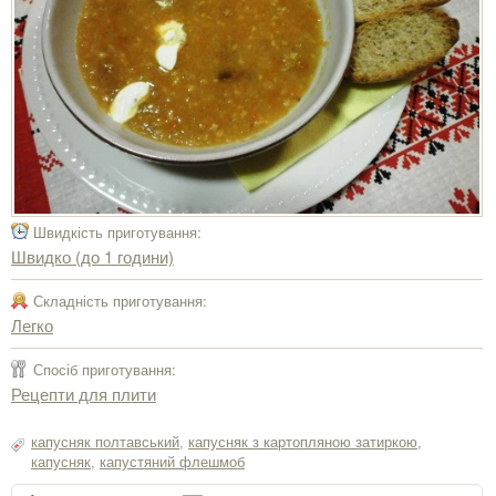
Швидкість приготування:
Швидко (до 1 години)
Складність приготування:
Легко
Спосіб приготування:
Рецепти для плити
капусняк полтавський
,
капусняк з картопляною затиркою
,
капусняк
,
капустяний флешмоб