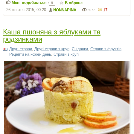
Мені подобається
В обране
9
26 жовтня 2015, 00:20
NONNAPINA
17
6977
Каша пшоняна з яблуками та
родзинками
Другі страви
,
Другі страви з круп
,
Сніданки
,
Страви з фруктів
,
Рецепти на кожен день
,
Страви з круп