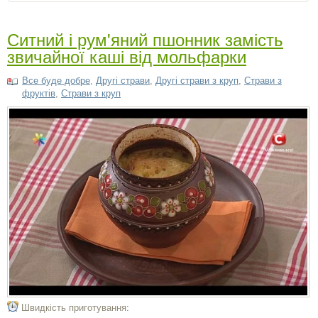
Ситний і рум'яний пшонник замість
звичайної каші від мольфарки
Все буде добре
,
Другі страви
,
Другі страви з круп
,
Страви з
фруктів
,
Страви з круп
Швидкість приготування: