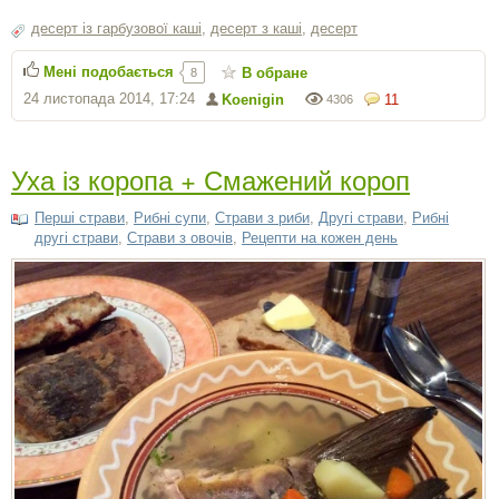
десерт із гарбузової каші
,
десерт з каші
,
десерт
Мені подобається
В обране
8
24 листопада 2014, 17:24
Koenigin
11
4306
Уха із коропа + Смажений короп
Перші страви
,
Рибні супи
,
Страви з риби
,
Другі страви
,
Рибні
другі страви
,
Страви з овочів
,
Рецепти на кожен день