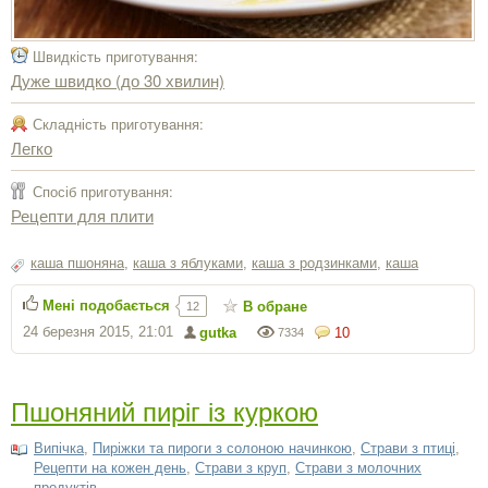
Швидкість приготування:
Дуже швидко (до 30 хвилин)
Складність приготування:
Легко
Спосіб приготування:
Рецепти для плити
каша пшоняна
,
каша з яблуками
,
каша з родзинками
,
каша
Мені подобається
В обране
12
24 березня 2015, 21:01
gutka
10
7334
Пшоняний пиріг із куркою
Випічка
,
Пиріжки та пироги з солоною начинкою
,
Страви з птиці
,
Рецепти на кожен день
,
Страви з круп
,
Страви з молочних
продуктів