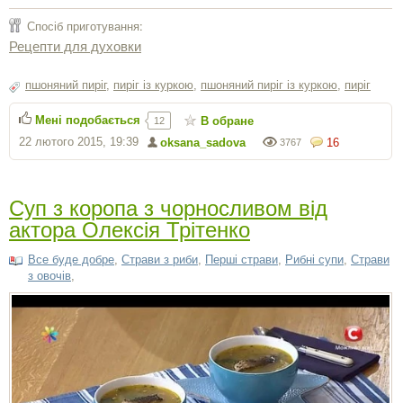
Спосіб приготування:
Рецепти для духовки
пшоняний пиріг
,
пиріг із куркою
,
пшоняний пиріг із куркою
,
пиріг
Мені подобається
В обране
12
22 лютого 2015, 19:39
oksana_sadova
16
3767
Суп з коропа з чорносливом від
актора Олексія Трітенко
Все буде добре
,
Страви з риби
,
Перші страви
,
Рибні супи
,
Страви
з овочів
,