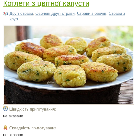
Котлети з цвітної капусти
Другі страви
,
Овочеві другі страви
,
Страви з овочів
,
Страви з
круп
Швидкість приготування:
не вказано
Складність приготування:
не вказано