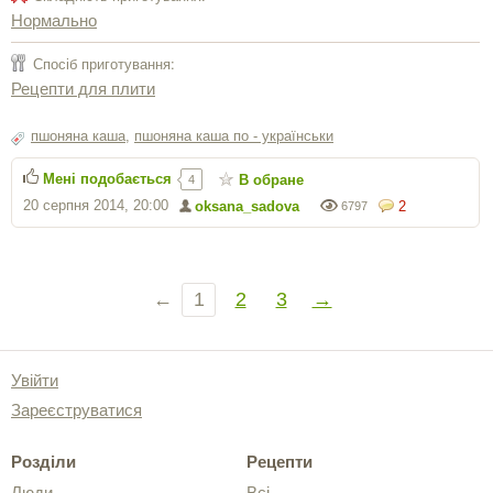
Нормально
Спосіб приготування:
Рецепти для плити
пшоняна каша
,
пшоняна каша по - українськи
Мені подобається
В обране
4
20 серпня 2014, 20:00
oksana_sadova
2
6797
←
1
2
3
→
Увійти
Зареєструватися
Розділи
Рецепти
Люди
Всі