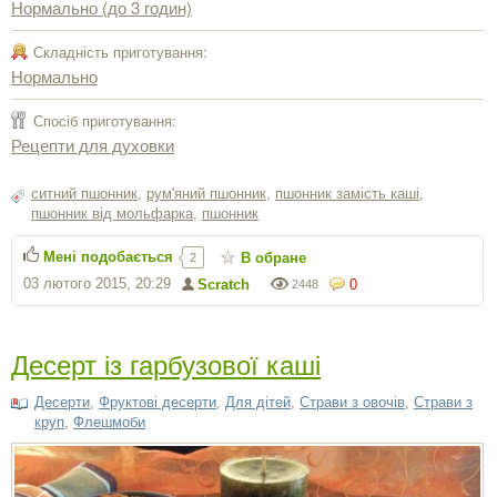
Нормально (до 3 годин)
Складність приготування:
Нормально
Спосіб приготування:
Рецепти для духовки
ситний пшонник
,
рум'яний пшонник
,
пшонник замість каші
,
пшонник від мольфарка
,
пшонник
Мені подобається
В обране
2
03 лютого 2015, 20:29
Scratch
0
2448
Десерт із гарбузової каші
Десерти
,
Фруктові десерти
,
Для дітей
,
Страви з овочів
,
Страви з
круп
,
Флешмоби