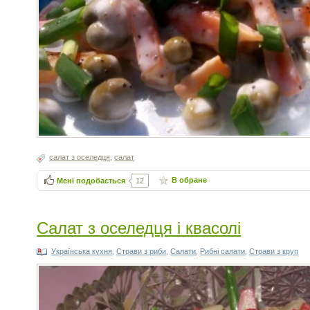
салат з оселедця
,
салат
В обране
Мені подобається
12
Салат з оселедця і квасолі
Українська кухня
,
Страви з риби
,
Салати
,
Рибні салати
,
Страви з круп