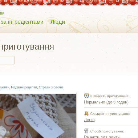
eng
 за інгредієнтами
Люди
 приготування
ецепти
,
Різдвяні рецепти
,
Страви з овочів
,
Швидкість приготування:
Нормально (до 3 годин)
Складність приготування:
Легко
Спосіб приготування:
Рецепти для плити