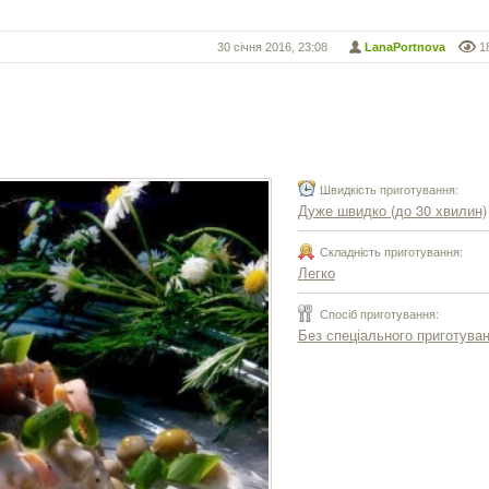
30 січня 2016, 23:08
LanaPortnova
1
Швидкість приготування:
Дуже швидко (до 30 хвилин)
Складність приготування:
Легко
Спосіб приготування:
Без спеціального приготува