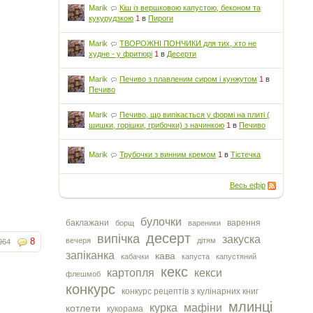
Marik
Кіш із вершковою капустою, беконом та
кукурудзкою
1
в
Пироги
Marik
ТВОРОЖНІ ПОНЧИКИ для тих, хто не
худне - у фритюрі
1
в
Десерти
Marik
Печиво з плавленим сиром і кунжутом
1
в
Печиво
Marik
Печиво, що випікається у формі на плиті (
шишки, горішки, грибочки) з начинкою
1
в
Печиво
Marik
Трубочки з винним кремом
1
в
Тістечка
Весь ефір
булочки
баклажани
варення
борщ
вареники
десерт
випічка
закуска
8
вечеря
дітям
964
запіканка
кава
кабачки
капуста
капустяний
кекс
картопля
кекси
флешмоб
конкурс
конкурс рецептів з кулінарних книг
млинці
курка
мафіни
котлети
кукорама