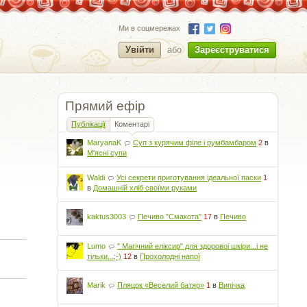
Ми в соцмережах
Увійти
або
Зареєструватися
Прямий ефір
Публікації
Коментарі
MaryanaK
Суп з курячим філе і румбамбаром
2
в
М'ясні супи
Waldi
Усі секрети приготування ідеальної паски
1
в
Домашній хліб своїми руками
kaktus3003
Печиво "Смакота"
17
в
Печиво
Lumo
" Магічний еліксир" для здоровоі шкіри...і не
тільки...;-)
12
в
Прохолодні напої
Marik
Пляцок «Веселий батяр»
1
в
Випічка