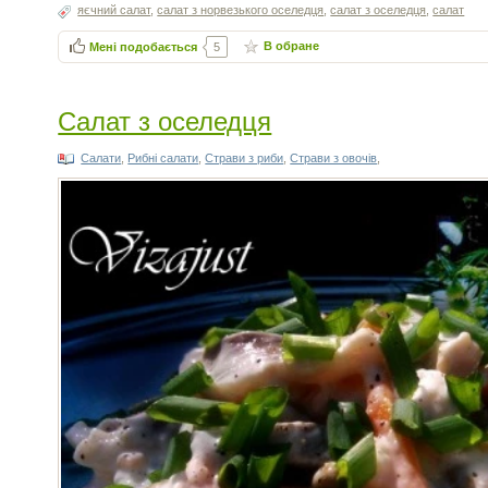
яєчний салат
,
салат з норвезького оселедця
,
салат з оселедця
,
салат
В обране
Мені подобається
5
Салат з оселедця
Салати
,
Рибні салати
,
Страви з риби
,
Страви з овочів
,