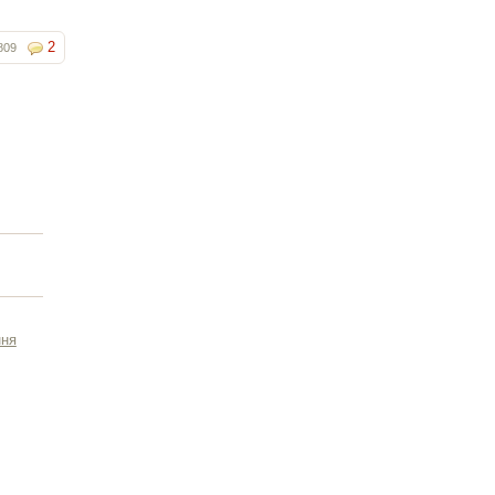
2
809
ння