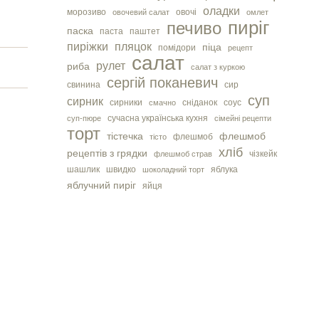
оладки
морозиво
овочі
овочевий салат
омлет
пиріг
печиво
паска
паста
паштет
пиріжки
пляцок
піца
помідори
рецепт
салат
рулет
риба
салат з куркою
сергiй поканевич
свинина
сир
суп
сирник
сирники
сніданок
соус
смачно
сучасна українська кухня
суп-пюре
сімейні рецепти
торт
тістечка
флешмоб
флешмоб
тісто
хліб
рецептів з грядки
чізкейк
флешмоб страв
шашлик
швидко
яблука
шоколадний торт
яблучний пиріг
яйця