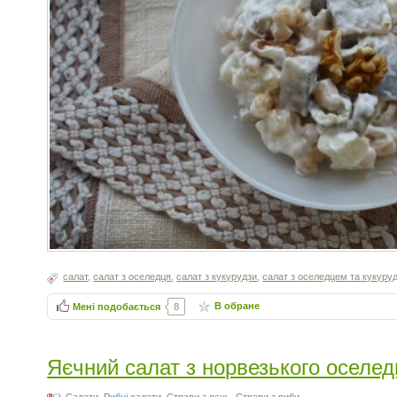
салат
,
салат з оселедця
,
салат з кукурудзи
,
салат з оселедцем та кукуру
В обране
Мені подобається
8
Яєчний салат з норвезького оселе
Салати
,
Рибні салати
,
Cтрави з яєць
,
Страви з риби
,