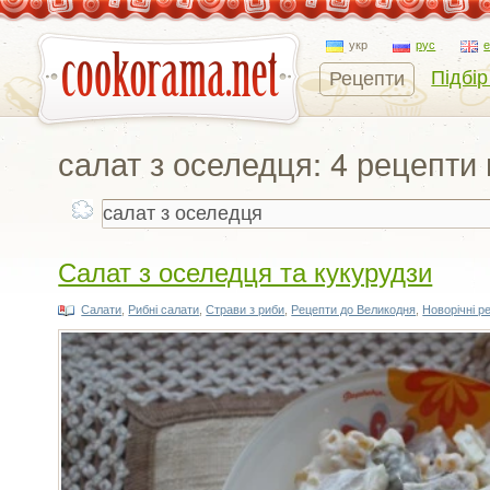
укр
рус
Підбір
Рецепти
салат з оселедця: 4 рецепти
Салат з оселедця та кукурудзи
Салати
,
Рибні салати
,
Страви з риби
,
Рецепти до Великодня
,
Новорічні р