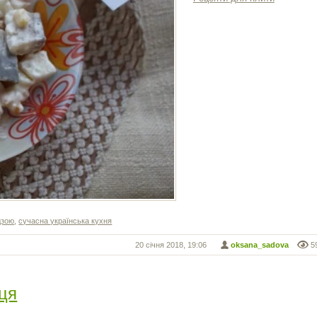
дзою
,
сучасна українська кухня
20 січня 2018, 19:06
oksana_sadova
5
дця