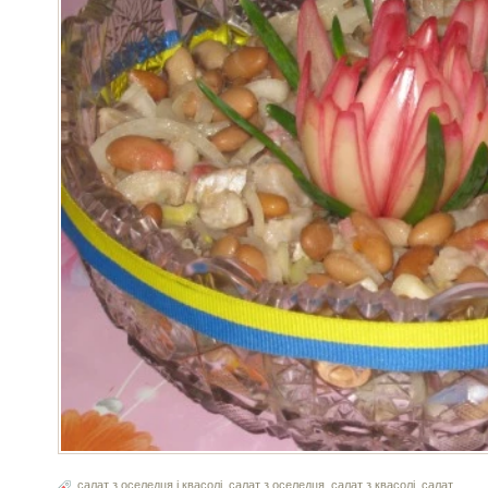
салат з оселедця і квасолі
,
салат з оселедця
,
салат з квасолі
,
салат