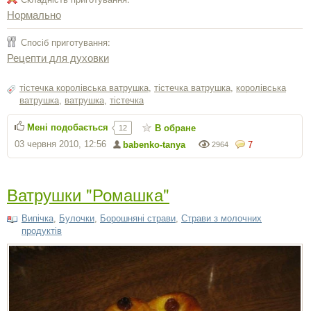
Нормально
Спосіб приготування:
Рецепти для духовки
тістечка королівська ватрушка
,
тістечка ватрушка
,
королівська
ватрушка
,
ватрушка
,
тістечка
Мені подобається
В обране
12
03 червня 2010, 12:56
babenko-tanya
7
2964
Ватрушки "Ромашка"
Випічка
,
Булочки
,
Борошняні страви
,
Страви з молочних
продуктів