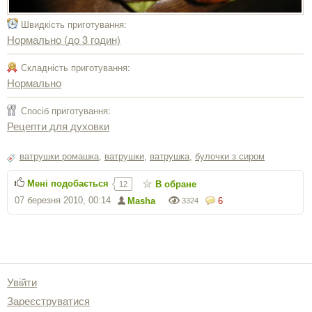
Швидкість приготування:
Нормально (до 3 годин)
Складність приготування:
Нормально
Спосіб приготування:
Рецепти для духовки
ватрушки ромашка
,
ватрушки
,
ватрушка
,
булочки з сиром
Мені подобається
В обране
12
07 березня 2010, 00:14
Masha
6
3324
Увійти
Зареєструватися