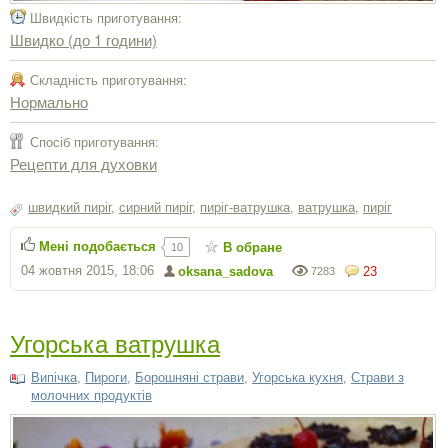
Швидкість приготування:
Швидко (до 1 години)
Складність приготування:
Нормально
Спосіб приготування:
Рецепти для духовки
швидкий пиріг
,
сирний пиріг
,
пиріг-ватрушка
,
ватрушка
,
пиріг
Мені подобається
В обране
10
04 жовтня 2015, 18:06
oksana_sadova
23
7283
Угорська ватрушка
Випічка
,
Пироги
,
Борошняні страви
,
Угорська кухня
,
Страви з
молочних продуктів