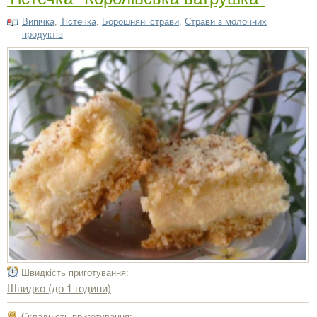
Випічка
,
Тістечка
,
Борошняні страви
,
Страви з молочних
продуктів
Швидкість приготування:
Швидко (до 1 години)
Складність приготування: