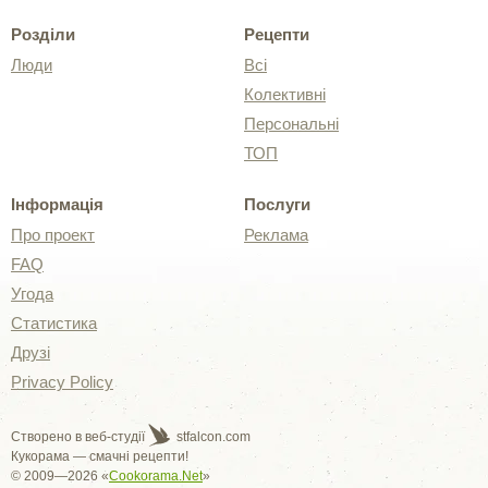
Розділи
Рецепти
Люди
Всі
Колективні
Персональні
ТОП
Інформація
Послуги
Про проект
Реклама
FAQ
Угода
Статистика
Друзі
Privacy Policy
Створено в веб-студії
stfalcon.com
Кукорама — смачні рецепти!
© 2009—2026 «
Cookorama.Net
»