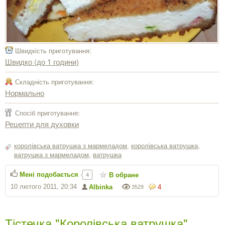
Швидкість приготування:
Швидко (до 1 години)
Складність приготування:
Нормально
Спосіб приготування:
Рецепти для духовки
королівська ватрушка з мармеладом
,
королівська ватрушка
,
ватрушка з мармеладом
,
ватрушка
Мені подобається
В обране
4
10 лютого 2011, 20:34
Albinka
4
3529
Тістечка "Королівська ватрушка"