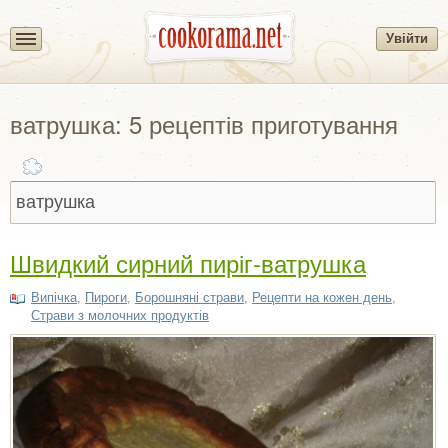
Увійти
ватрушка: 5 рецептів приготування
Швидкий сирний пиріг-ватрушка
Випічка
,
Пироги
,
Борошняні страви
,
Рецепти на кожен день
,
Страви з молочних продуктів