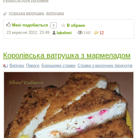
угорська ватрушка
,
ватрушка
Мені подобається
В обране
8
23 вересня 2012, 23:49
lakshmi
12
2182
Королівська ватрушка з мармеладом
Випічка
,
Пироги
,
Борошняні страви
,
Страви з молочних продуктів