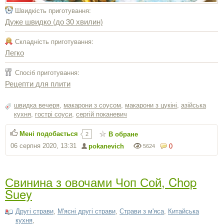
Швидкість приготування:
Дуже швидко (до 30 хвилин)
Складність приготування:
Легко
Спосіб приготування:
Рецепти для плити
швидка вечеря
,
макарони з соусом
,
макарони з цукіні
,
азійська
кухня
,
гострі соуси
,
сергiй поканевич
Мені подобається
В обране
2
06 серпня 2020, 13:31
pokanevich
0
5624
Свинина з овочами Чоп Сой, Chop
Suey
Другі страви
,
М'ясні другі страви
,
Страви з м'яса
,
Китайська
кухня
,