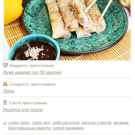
Швидкість приготування:
Дуже швидко (до 30 хвилин)
Складність приготування:
Легко
Спосіб приготування:
Рецепти для плити
спрінг роли
,
спрінг-рол
,
азійська кухня
,
закуски з овочів
,
веганам
,
Вегетаріанські рецепти
,
сергiй поканевич