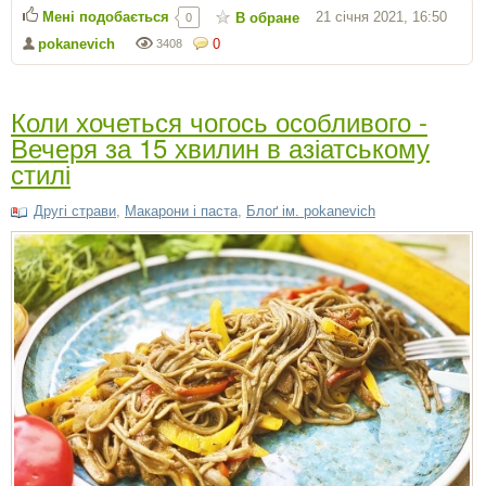
Мені подобається
21 січня 2021, 16:50
В обране
0
pokanevich
0
3408
Коли хочеться чогось особливого -
Вечеря за 15 хвилин в азіатському
стилі
Другі страви
,
Макарони і паста
,
Блоґ ім. pokanevich