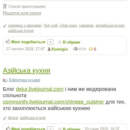
Спосіб приготування:
Рецепти для плити
свинина з овочами
,
Чоп сой
,
chop suey
,
свинина
,
китайська кухня
,
азійська кухня
Мені подобається
В обране
5
17 лютого 2019, 17:47
Koenigin
6
6774
Азійська кухня
Бібліотека кухаря
Блог
dejur.livejournal.com
і ним же модерована
спільнота
community.livejournal.com/chinese_cuisine/
для тих,
хто захоплюється азійською кухнею
блоги
,
азійська кухня
Мені подобається
10 січня 2010, 18:37
В обране
2