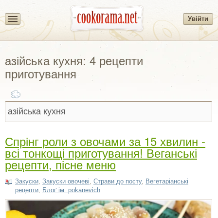
Увійти
азійська кухня: 4 рецепти
приготування
Спрінг роли з овочами за 15 хвилин -
всі тонкощі приготування! Веганські
рецепти, пісне меню
Закуски
,
Закуски овочеві
,
Страви до посту
,
Вегетаріанські
рецепти
,
Блоґ ім. pokanevich