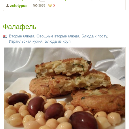
zelotypus
2
3976
Фалафель
Вторые блюда
,
Овощные вторые блюда
,
Блюда к посту
,
Израильская кухня
,
Блюда из круп