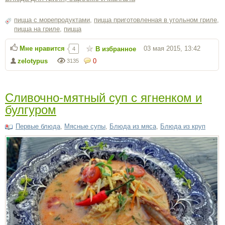
пицца с морепродуктами
,
пицца приготовленная в угольном гриле
,
пицца на гриле
,
пицца
Мне нравится
03 мая 2015, 13:42
В избранное
4
zelotypus
0
3135
Сливочно-мятный суп с ягненком и
булгуром
Первые блюда
,
Мясные супы
,
Блюда из мяса
,
Блюда из круп