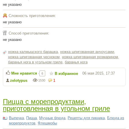
не указано
Сложность приготовления:
не указано
Способ приготовления:
не указано
ножка калмыцского барашка
,
ножка шпигованная анчоусами
,
ножка шпигованная чесноком
,
ножка шпигованная розмарином
,
баранья нога в угольном гриле
,
баранья нога
Мне нравится
06 мая 2015, 17:37
В избранное
6
zelotypus
1
1530
Пицца с морепродуктами,
приготовленная в угольном гриле
Выпечка
,
Пицца
,
Мучные блюда
,
Рецепты для пикника
,
Блюда из
морепродуктов
,
Флешмобы