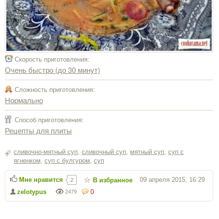
Скорость приготовления:
Очень быстро (до 30 минут)
Сложность приготовления:
Нормально
Способ приготовления:
Рецепты для плиты
сливочно-мятный суп
,
сливочный суп
,
мятный суп
,
суп с
ягненком
,
суп с булгуром
,
суп
Мне нравится
09 апреля 2015, 16:29
В избранное
2
zelotypus
0
2479