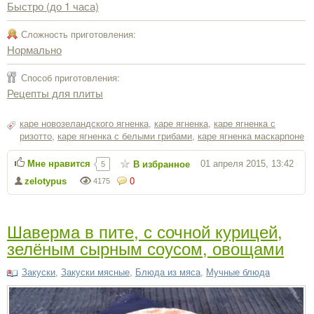
Быстро (до 1 часа)
Сложность приготовления:
Нормально
Способ приготовления:
Рецепты для плиты
каре новозеландского ягненка
,
каре ягненка
,
каре ягненка с
ризотто
,
каре ягненка с белыми грибами
,
каре ягненка маскарпоне
Мне нравится
01 апреля 2015, 13:42
В избранное
5
zelotypus
0
4175
Шаверма в пите, с сочной курицей,
зелёным сырным соусом, овощами
Закуски
,
Закуски мясные
,
Блюда из мяса
,
Мучные блюда