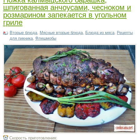
шпигованная анчоусами, чесноком и
розмарином запекается в угольном
гриле
Вторые блюда
,
Мясные вторые блюда
,
Блюда из мяса
,
Рецепты
для пикника
,
Флешмобы
Скорость приготовления: