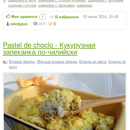
шаверма в пите
,
шаверма с сочной курицей
,
шаверма с зелёным
сырным соусом
,
шаверма с овощами
,
шаверма
Мне нравится
03 июня 2014, 18:48
В избранное
5
zelotypus
0
1873
Pastel de choclo - Кукурузная
запеканка по-чилийски
Вторые блюда
,
Мясные вторые блюда
,
Блюда из мяса
,
Блюда из
круп