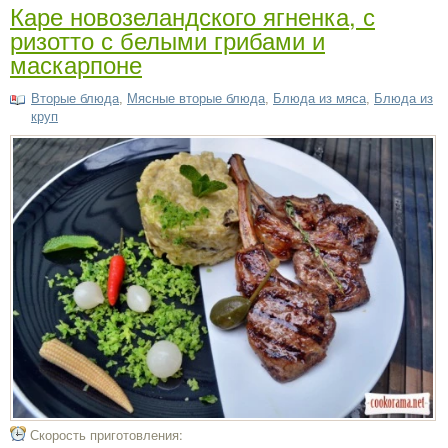
Каре новозеландского ягненка, с
ризотто с белыми грибами и
маскарпоне
Вторые блюда
,
Мясные вторые блюда
,
Блюда из мяса
,
Блюда из
круп
Скорость приготовления: