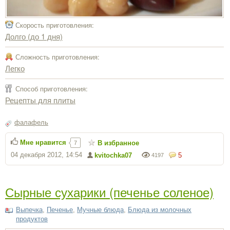
Скорость приготовления:
Долго (до 1 дня)
Сложность приготовления:
Легко
Способ приготовления:
Рецепты для плиты
фалафель
Мне нравится
В избранное
7
04 декабря 2012, 14:54
kvitochka07
5
4197
Сырные сухарики (печенье соленое)
Выпечка
,
Печенье
,
Мучные блюда
,
Блюда из молочных
продуктов