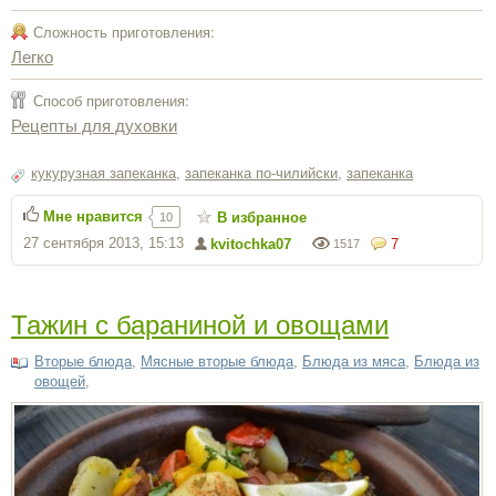
Сложность приготовления:
Легко
Способ приготовления:
Рецепты для духовки
кукурузная запеканка
,
запеканка по-чилийски
,
запеканка
Мне нравится
В избранное
10
27 сентября 2013, 15:13
kvitochka07
7
1517
Тажин с бараниной и овощами
Вторые блюда
,
Мясные вторые блюда
,
Блюда из мяса
,
Блюда из
овощей
,