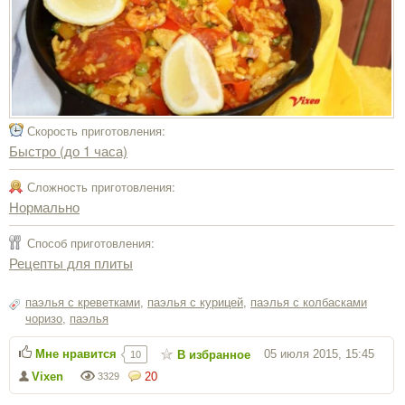
Скорость приготовления:
Быстро (до 1 часа)
Сложность приготовления:
Нормально
Способ приготовления:
Рецепты для плиты
паэлья с креветками
,
паэлья с курицей
,
паэлья с колбасками
чоризо
,
паэлья
Мне нравится
05 июля 2015, 15:45
В избранное
10
Vixen
20
3329