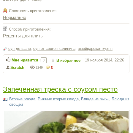
Сложность приготовления:
Нормально
Способ приготовления:
Рецепты для плиты
суп де шале
,
суп от сергея калинина
,
швейцарская кухня
Мне нравится
19 ноября 2014, 22:26
В избранное
3
Scratch
0
2249
Запеченная треска с соусом песто
Вторые блюда
,
Рыбные вторые блюда
,
Блюда из рыбы
,
Блюда из
овощей