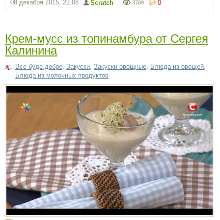
08 декабря 2015, 22:08
Scratch
0
3709
Крем-мусс из топинамбура от Сергея
Калинина
Все буде добре
,
Закуски
,
Закуски овощные
,
Блюда из овощей
,
Блюда из молочных продуктов