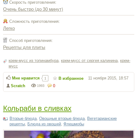
Скорость приготовления:
Очень быстро (до 30 минут)
Сложность приготовления:
Легко
Способ приготовления:
Рецепты для плиты
крем-мусс из топинамбура
,
крем-мусс от сергея калинина
,
крем-
мусс
Мне нравится
11 ноября 2015, 18:57
В избранное
1
Scratch
0
1993
Кольраби в сливках
Вторые блюда
,
Овощные вторые блюда
,
Вегетарианские
рецепты
,
Блюда из овощей
,
Флешмобы