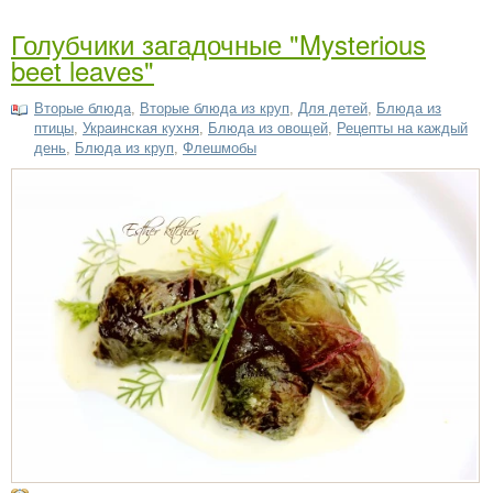
Голубчики загадочные "Mysterious
beet leaves"
Вторые блюда
,
Вторые блюда из круп
,
Для детей
,
Блюда из
птицы
,
Украинская кухня
,
Блюда из овощей
,
Рецепты на каждый
день
,
Блюда из круп
,
Флешмобы