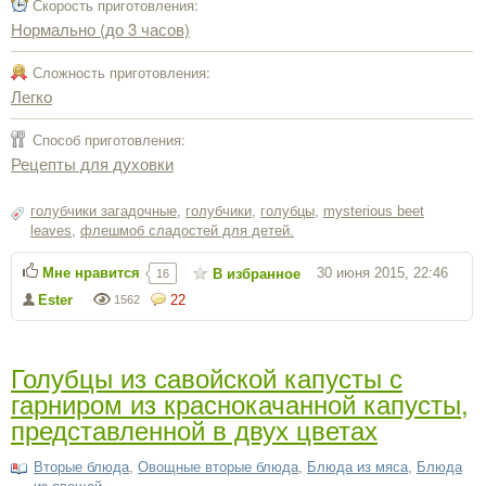
Скорость приготовления:
Нормально (до 3 часов)
Сложность приготовления:
Легко
Способ приготовления:
Рецепты для духовки
голубчики загадочные
,
голубчики
,
голубцы
,
mysterious beet
leaves
,
флешмоб сладостей для детей.
Мне нравится
30 июня 2015, 22:46
В избранное
16
Ester
22
1562
Голубцы из савойской капусты с
гарниром из краснокачанной капусты,
представленной в двух цветах
Вторые блюда
,
Овощные вторые блюда
,
Блюда из мяса
,
Блюда