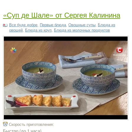
«Суп де Шале» от Сергея Калинина
Все буде добре
,
Первые блюда
,
Овощные супы
,
Блюда из
овощей
,
Блюда из круп
,
Блюда из молочных продуктов
Скорость приготовления:
Быстро (до 1 часа)