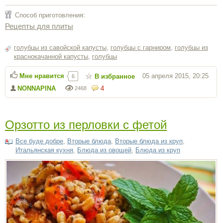
Способ приготовления:
Рецепты для плиты
голубцы из савойской капусты
,
голубцы с гарниром
,
голубцы из
краснокачанной капусты
,
голубцы
Мне нравится
05 апреля 2015, 20:25
В избранное
6
NONNAPINA
4
2468
Орзотто из перловки с фетой
Все буде добре
,
Вторые блюда
,
Вторые блюда из круп
,
Итальянская кухня
,
Блюда из овощей
,
Блюда из круп