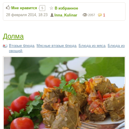
Мне нравится
В избранное
5
28 февраля 2014, 18:23
Inna_Kulinar
1
2057
Долма
Вторые блюда
,
Мясные вторые блюда
,
Блюда из мяса
,
Блюда из
овощей
,