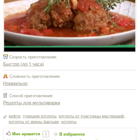
Скорость приготовления:
Быстро (до 1 часа)
Сложность приготовления:
Нормально
Способ приготовления:
Рецепты для мультиварки
кефте
,
турецкие котлеты
,
котлеты от участницы мастершеф
,
котлеты от ирины бактыая
,
котлеты
Мне нравится
В избранное
1