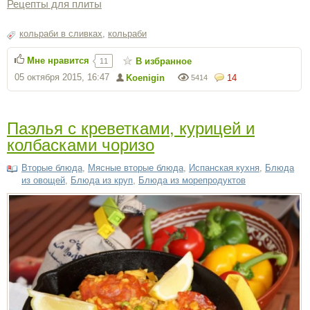
Рецепты для плиты
кольраби в сливках
,
кольраби
Мне нравится
В избранное
11
05 октября 2015, 16:47
Koenigin
14
5414
Паэлья с креветками, курицей и
колбасками чоризо
Вторые блюда
,
Мясные вторые блюда
,
Испанская кухня
,
Блюда
из овощей
,
Блюда из круп
,
Блюда из морепродуктов