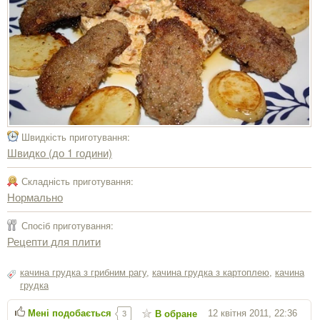
Швидкість приготування:
Швидко (до 1 години)
Складність приготування:
Нормально
Спосіб приготування:
Рецепти для плити
качина грудка з грибним рагу
,
качина грудка з картоплею
,
качина
грудка
Мені подобається
12 квітня 2011, 22:36
В обране
3