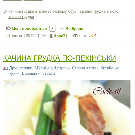
качина грудка в апельсиновому соусі
,
качина грудка в соусі
,
качина грудка
Мені подобається
В обране
3
01 лютого 2012, 01:26
rinav71
6
4279
КАЧИНА ГРУДКА ПО-ПЕКІНСЬКИ
Другі страви
,
М'ясні другі страви
,
Страви з птиці
,
Китайська
кухня
,
Борошняні страви