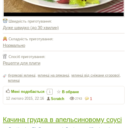
Швидкість приготування:
Дуже швидко (до 30 хвилин)
Складність приготування:
Нормально
Спосіб приготування:
Рецепти для плити
бурякові млинці
,
млинці на ряжанці
,
млинці від сніжани єгорової
,
млинці
Мені подобається
В обране
1
12 лютого 2015, 22:16
Scratch
1
2743
Качина грудка в апельсиновому соусі