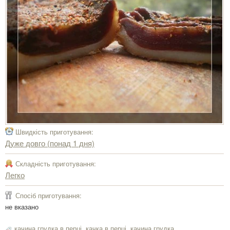
Швидкість приготування:
Дуже довго (понад 1 дня)
Складність приготування:
Легко
Спосіб приготування:
не вказано
качина грудка в перці
,
качка в перці
,
качина грудка