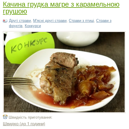
Качина грудка магре з карамельною
грушою
Другі страви
,
М'ясні другі страви
,
Страви з птиці
,
Страви з
фруктів
,
Конкурси
Швидкість приготування:
Швидко (до 1 години)