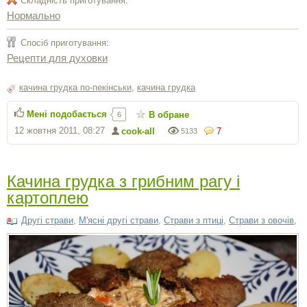
Нормально
Спосіб приготування:
Рецепти для духовки
качина грудка по-пекінськи
,
качина грудка
Мені подобається
В обране
6
12 жовтня 2011, 08:27
cook-all
7
5133
Качина грудка з грибним рагу і
картоплею
Другі страви
,
М'ясні другі страви
,
Страви з птиці
,
Страви з овочів
,