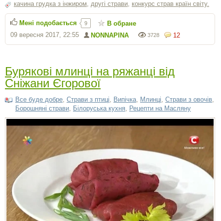
качина грудка з інжиром
,
другі страви
,
конкурс страв країн світу.
Мені подобається
В обране
9
09 вересня 2017, 22:55
NONNAPINA
12
3728
Бурякові млинці на ряжанці від
Сніжани Єгорової
Все буде добре
,
Страви з птиці
,
Випічка
,
Млинці
,
Страви з овочів
,
Борошняні страви
,
Білоруська кухня
,
Рецепти на Масляну