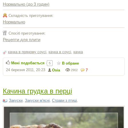
Нормально (до 3 годин)
Складність приготування:
Нормально
Спосіб приготування:
Рецепти для плити
качка в пряному соусі
,
качка в соусі
,
качка
Мені подобається
В обране
5
24 березня 2011, 20:23
Osia
7
2902
Качина грудка в перці
Закуски
,
Закуски м'ясні
,
Страви з птиці
,