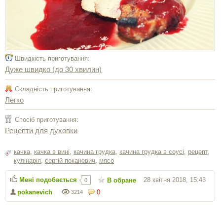
Швидкість приготування:
Дуже швидко (до 30 хвилин)
Складність приготування:
Легко
Спосіб приготування:
Рецепти для духовки
качка
,
качка в вині
,
качина грудка
,
качина грудка в соусі
,
рецепт
,
кулінарія
,
сергiй поканевич
,
мясо
Мені подобається
28 квітня 2018, 15:43
В обране
0
pokanevich
0
3214