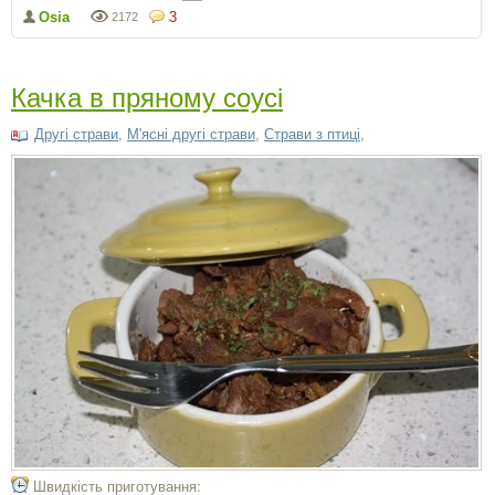
Osia
3
2172
Качка в пряному соусі
Другі страви
,
М'ясні другі страви
,
Страви з птиці
,
Швидкість приготування: