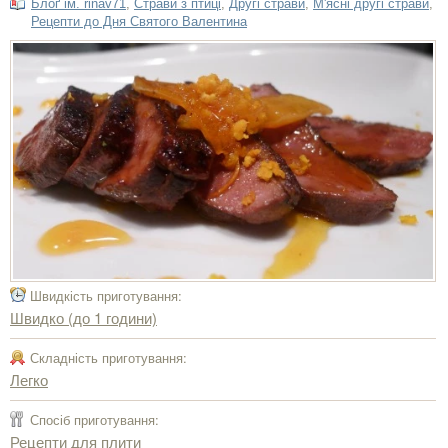
Блоґ ім. rinav71
,
Страви з птиці
,
Другі страви
,
М'ясні другі страви
,
Рецепти до Дня Святого Валентина
Швидкість приготування:
Швидко (до 1 години)
Складність приготування:
Легко
Спосіб приготування:
Рецепти для плити