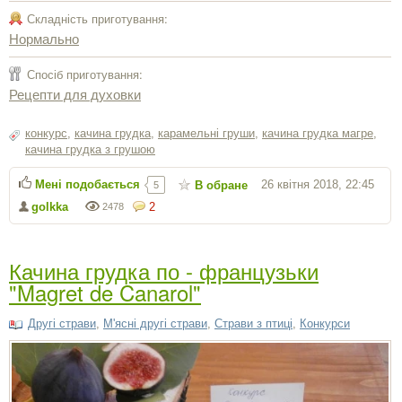
Складність приготування:
Нормально
Спосіб приготування:
Рецепти для духовки
конкурс
,
качина грудка
,
карамельні груши
,
качина грудка магре
,
качина грудка з грушою
Мені подобається
26 квітня 2018, 22:45
В обране
5
golkka
2
2478
Качина грудка по - французьки
"Magret de Canarol"
Другі страви
,
М'ясні другі страви
,
Страви з птиці
,
Конкурси