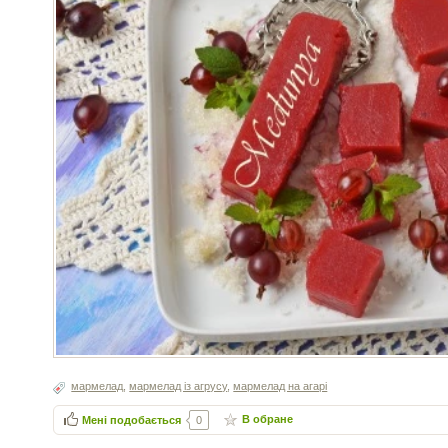
мармелад
,
мармелад із агрусу
,
мармелад на агарі
В обране
Мені подобається
0