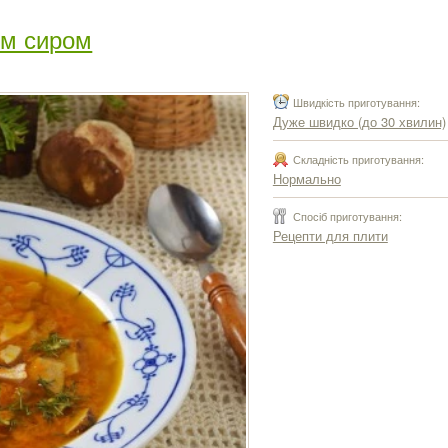
им сиром
Швидкість приготування:
Дуже швидко (до 30 хвилин)
Складність приготування:
Нормально
Спосіб приготування:
Рецепти для плити