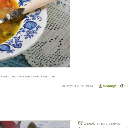
і капустою
,
суп з квасолею і капустою
30 жовтня 2022, 19:14
Medunya
2
Швидкість приготування: