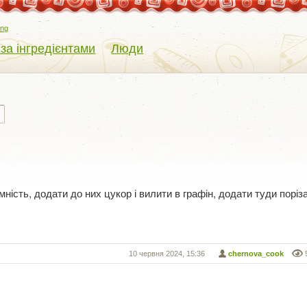
eng
 за інгредієнтами
Люди
ність, додати до них цукор і вилити в графін, додати туди поріза
10 червня 2024, 15:36
chernova_cook