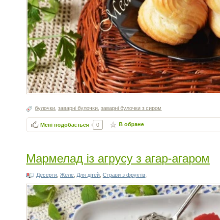
булочки
,
заварні булочки
,
заварні булочки з сиром
В обране
Мені подобається
0
Мармелад із агрусу з агар-агаром
Десерти
,
Желе
,
Для дітей
,
Страви з фруктів
,