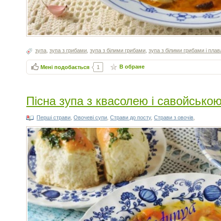
зупа
,
зупа з грибами
,
зупа з білими грибами
,
зупа з білими грибами і пл
В обране
Мені подобається
1
Пісна зупа з квасолею і савойсько
Перші страви
,
Овочеві супи
,
Страви до посту
,
Страви з овочів
,