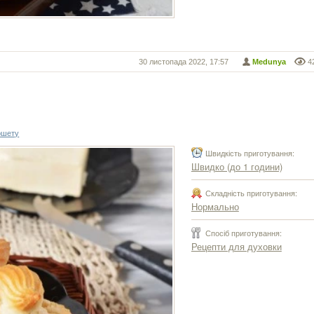
30 листопада 2022, 17:57
Medunya
4
ршету
Швидкість приготування:
Швидко (до 1 години)
Складність приготування:
Нормально
Спосіб приготування:
Рецепти для духовки