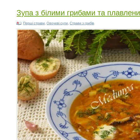
Зупа з білими грибами та плавлен
Перші страви
,
Овочеві супи
,
Страви з грибів