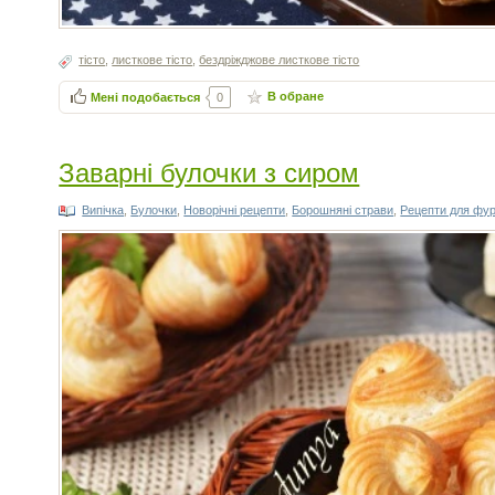
тісто
,
листкове тісто
,
бездріжджове листкове тісто
В обране
Мені подобається
0
Заварні булочки з сиром
Випічка
,
Булочки
,
Новорічні рецепти
,
Борошняні страви
,
Рецепти для фу