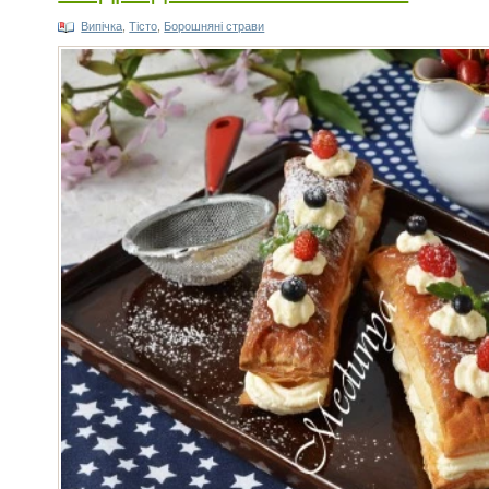
Випічка
,
Тісто
,
Борошняні страви