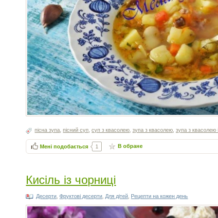
пісна зупа
,
пісний суп
,
суп з квасолею
,
зупа з квасолею
,
зупа з квасолею 
В обране
Мені подобається
1
Кисіль із чорниці
Десерти
,
Фруктові десерти
,
Для дітей
,
Рецепти на кожен день