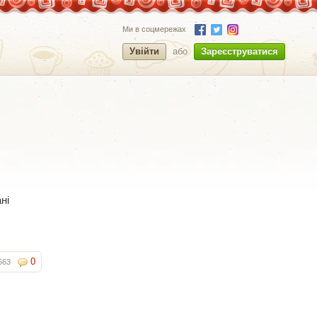
Ми в соцмережах
Увійти
або
Зареєструватися
ні
0
563