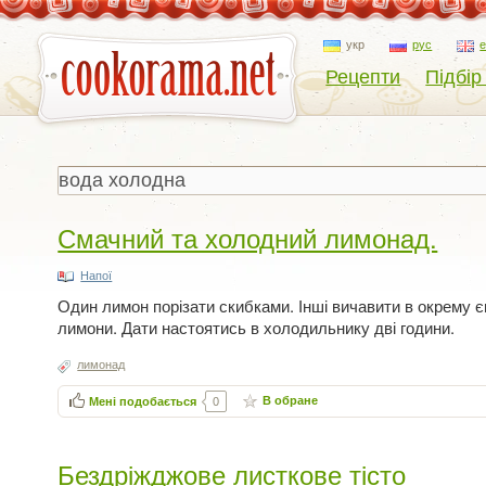
укр
рус
Рецепти
Підбір
Смачний та холодний лимонад.
Напої
Один лимон порізати скибками. Інші вичавити в окрему єм
лимони. Дати настоятись в холодильнику дві години.
лимонад
В обране
Мені подобається
0
Бездріжджове листкове тісто