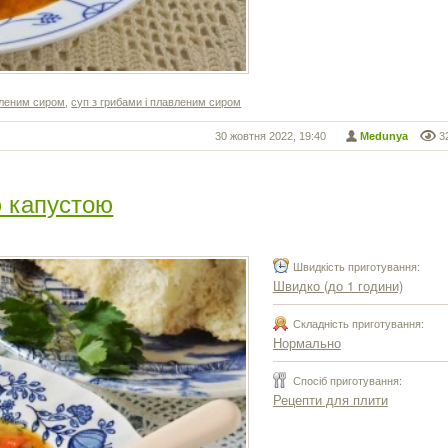
авленим сиром
,
суп з грибами і плавленим сиром
30 жовтня 2022, 19:40
Medunya
3
ю капустою
Швидкість приготування:
Швидко (до 1 години)
Складність приготування:
Нормально
Спосіб приготування:
Рецепти для плити