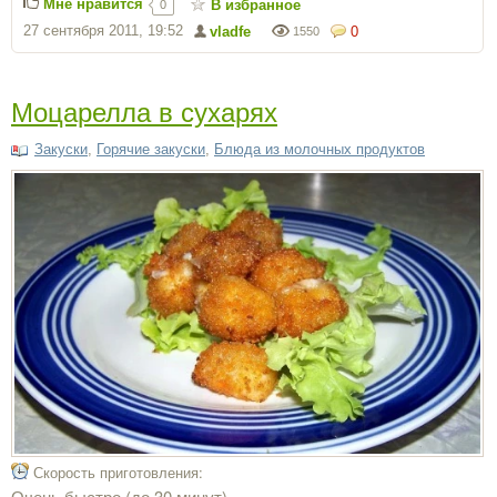
Мне нравится
В избранное
0
27 сентября 2011, 19:52
vladfe
0
1550
Моцарелла в сухарях
Закуски
,
Горячие закуски
,
Блюда из молочных продуктов
Скорость приготовления:
Очень быстро (до 30 минут)