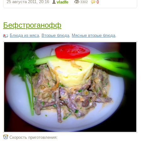
25 августа 2011, 20:16
vladfe
0
3302
Бефстроганофф
Блюда из мяса
,
Вторые блюда
,
Мясные вторые блюда
,
Скорость приготовления: