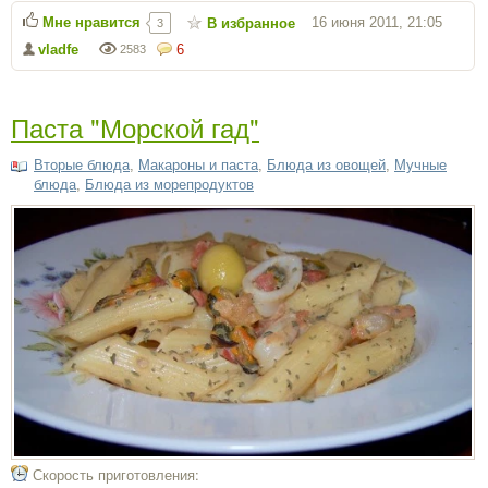
Мне нравится
16 июня 2011, 21:05
В избранное
3
vladfe
6
2583
Паста "Морской гад"
Вторые блюда
,
Макароны и паста
,
Блюда из овощей
,
Мучные
блюда
,
Блюда из морепродуктов
Скорость приготовления: