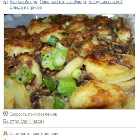
Вторые блюда
,
Овощные вторые блюда
,
Блюда из овощей
,
Блюда из грибов
Скорость приготовления:
Быстро (до 1 часа)
Сложность приготовления: