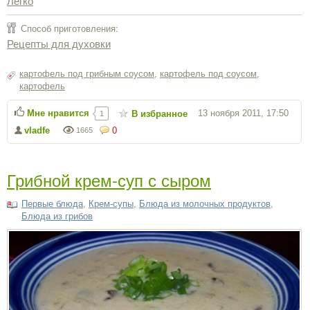
Легко
Способ приготовления:
Рецепты для духовки
картофель под грибным соусом
,
картофель под соусом
,
картофель
Мне нравится
13 ноября 2011, 17:50
В избранное
1
vladfe
0
1665
Грибной крем-суп с сыром
Первые блюда
,
Крем-супы
,
Блюда из молочных продуктов
,
Блюда из грибов