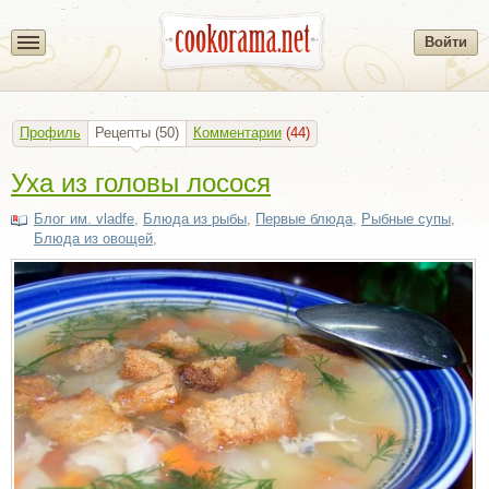
Войти
Профиль
Рецепты
(50)
Комментарии
(44)
Уха из головы лосося
Блог им. vladfe
,
Блюда из рыбы
,
Первые блюда
,
Рыбные супы
,
Блюда из овощей
,