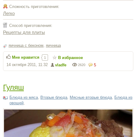
Сложность приготовления:
Легко
Способ приготовления:
Рецепты для плиты
яичница с беконом
,
яичница
Мне нравится
В избранное
1
14 октября 2011, 11:32
vladfe
5
2620
Гуляш
Блюда из мяса
,
Вторые блюда
,
Мясные вторые блюда
,
Блюда из
овощей
,