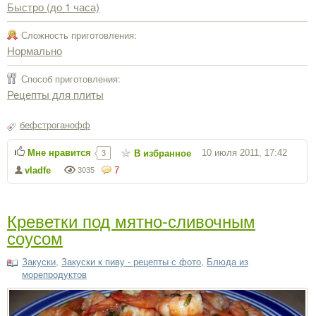
Быстро (до 1 часа)
Сложность приготовления:
Нормально
Способ приготовления:
Рецепты для плиты
бефстроганофф
Мне нравится
10 июля 2011, 17:42
В избранное
3
vladfe
7
3035
Креветки под мятно-сливочным
соусом
Закуски
,
Закуски к пиву - рецепты с фото
,
Блюда из
морепродуктов