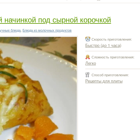
й начинкой под сырной корочкой
учные блюда
,
Блюда из молочных продуктов
Скорость приготовления:
Быстро (до 1 часа)
Сложность приготовления:
Легко
Способ приготовления:
Рецепты для плиты