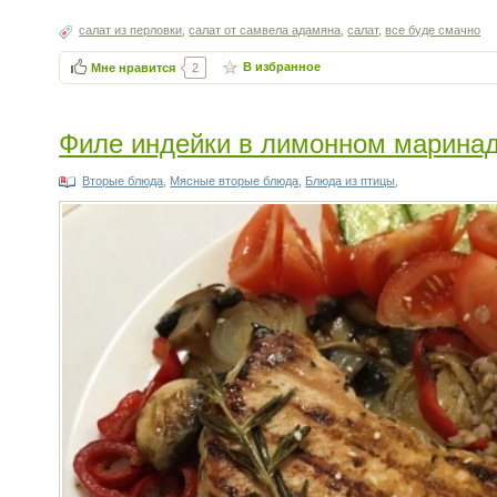
салат из перловки
,
салат от самвела адамяна
,
салат
,
все буде смачно
В избранное
Мне нравится
2
Филе индейки в лимонном марина
Вторые блюда
,
Мясные вторые блюда
,
Блюда из птицы
,