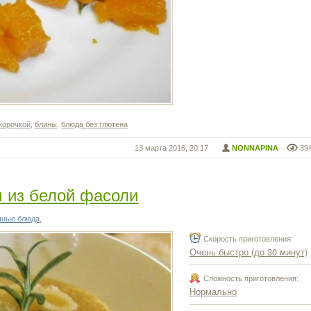
корочкой
,
блины
,
блюда без глютена
13 марта 2016, 20:17
NONNAPINA
39
м из белой фасоли
чные блюда
,
Скорость приготовления:
Очень быстро (до 30 минут)
Сложность приготовления:
Нормально