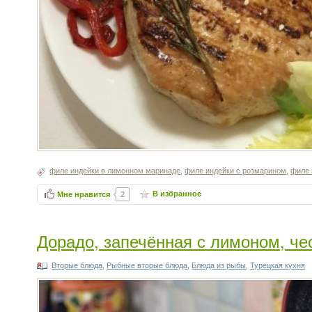
филе индейки в лимонном маринаде
,
филе индейки с розмарином
,
филе 
В избранное
Мне нравится
2
Дорадо, запечённая с лимоном, ч
Вторые блюда
,
Рыбные вторые блюда
,
Блюда из рыбы
,
Турецкая кухня