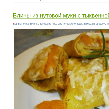
Блины из нутовой муки с тыквенно
Выпечка
,
Блины
,
Блюда из яиц
,
Диетические блюда
,
Блюда из овощей
,
М