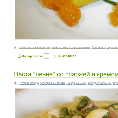
блины из нутовой муки
,
блины с тыквенной начинкой
,
блины под сырной 
В избранное
Мне нравится
9
Паста "пенне" со спаржей и кремо
Вторые блюда
,
Макароны и паста
,
Блюда из мяса
,
Блюда из овощей
,
Му