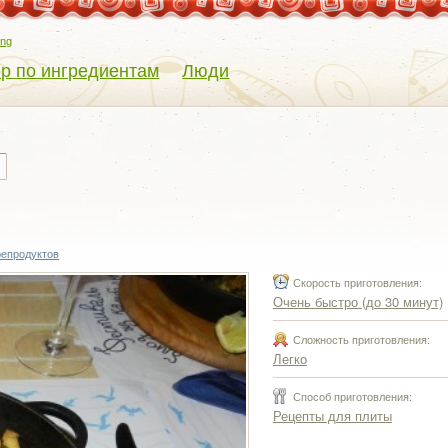
eng
р по ингредиентам
Люди
репродуктов
Скорость приготовления:
Очень быстро (до 30 минут)
Сложность приготовления:
Легко
Способ приготовления:
Рецепты для плиты