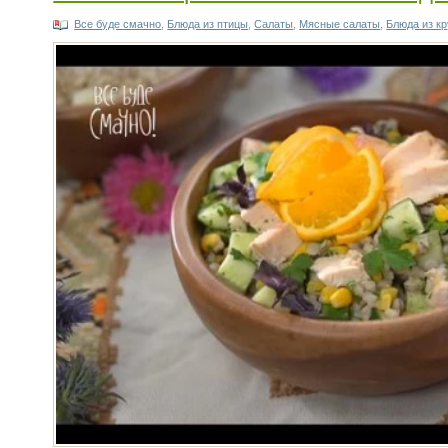
Все буде смачно
,
Блюда из птицы
,
Салаты
,
Мясные салаты
,
Блюда из к