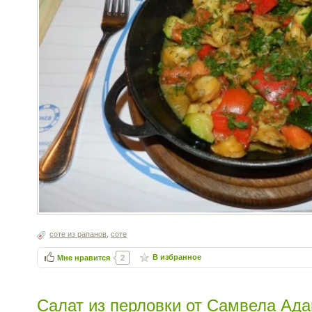
соте из рапанов
,
соте
В избранное
Мне нравится
2
Салат из перловки от Самвела Ад