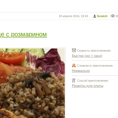
18 апреля 2016, 19:43
Scratch
3
де с розмарином
Скорость приготовления:
Быстро (до 1 часа)
Сложность приготовления:
Нормально
Способ приготовления:
Рецепты для плиты