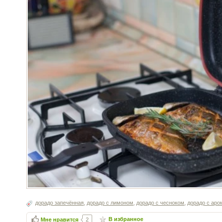
дорадо запечённая
,
дорадо с лимоном
,
дорадо с чесноком
,
дорадо с ар
В избранное
Мне нравится
2