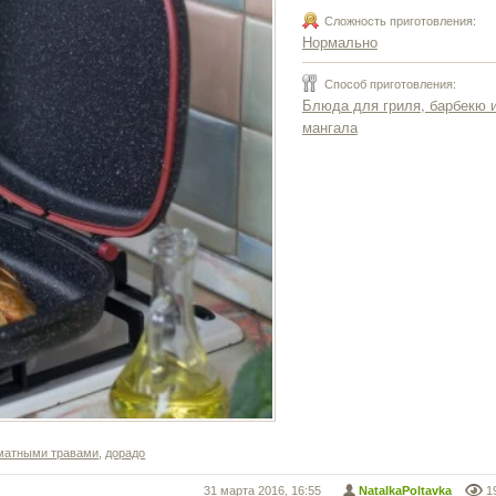
Сложность приготовления:
Нормально
Способ приготовления:
Блюда для гриля, барбекю 
мангала
оматными травами
,
дорадо
31 марта 2016, 16:55
NatalkaPoltavka
1