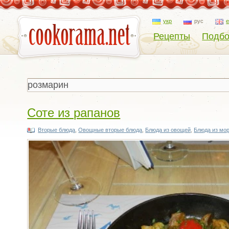
укр
рус
Рецепты
Подбо
Соте из рапанов
Вторые блюда
,
Овощные вторые блюда
,
Блюда из овощей
,
Блюда из мо