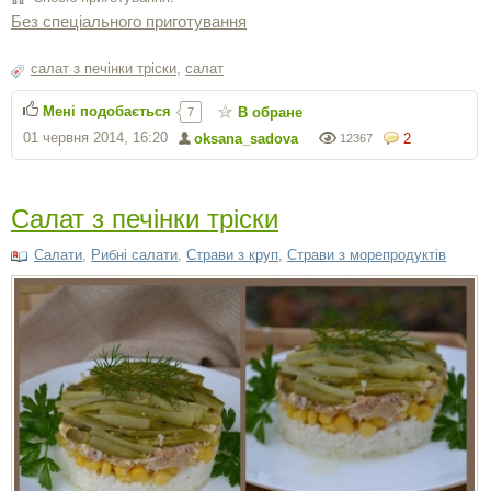
Без спеціального приготування
салат з печінки тріски
,
салат
Мені подобається
В обране
7
01 червня 2014, 16:20
oksana_sadova
2
12367
Салат з печінки тріски
Салати
,
Рибні салати
,
Страви з круп
,
Страви з морепродуктів