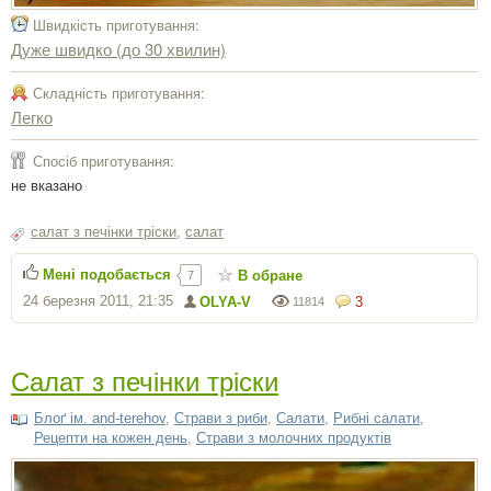
Швидкість приготування:
Дуже швидко (до 30 хвилин)
Складність приготування:
Легко
Спосіб приготування:
не вказано
салат з печінки тріски
,
салат
Мені подобається
В обране
7
24 березня 2011, 21:35
OLYA-V
3
11814
Салат з печінки тріски
Блоґ ім. and-terehov
,
Страви з риби
,
Салати
,
Рибні салати
,
Рецепти на кожен день
,
Страви з молочних продуктів