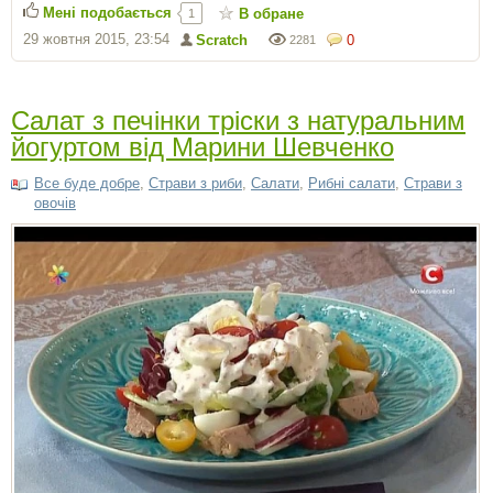
Мені подобається
В обране
1
29 жовтня 2015, 23:54
Scratch
0
2281
Салат з печінки тріски з натуральним
йогуртом від Марини Шевченко
Все буде добре
,
Страви з риби
,
Салати
,
Рибні салати
,
Страви з
овочів