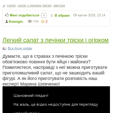
салат
,
салат з печінки тріски
,
закуска
Мені подобається
09 квітня 2019, 23:14
В обране
6
Koenigin
2
7700
Легкий салат з печінки тріски і огірком
Все буде добре
Думаєте, що в стравах з печінкою тріски
обов'язково повинні бути яйця і майонез?
Помиляєтеся, насправді з неї можна приготувати
приголомшливий салат, що не зашкодить вашій
фігурі. А як його приготувати розповість наш
експерт Марина Шевченко!