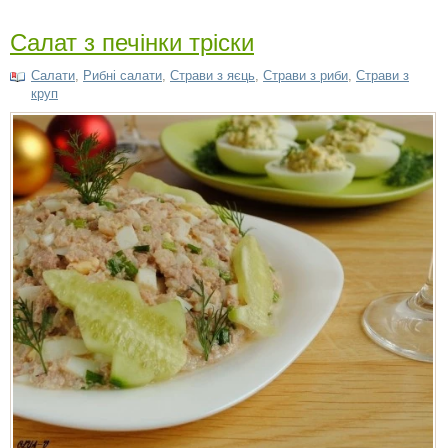
Салат з печінки тріски
Салати
,
Рибні салати
,
Cтрави з яєць
,
Страви з риби
,
Страви з
круп