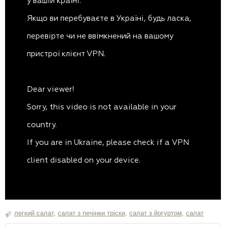
легкий салат
,
салат з печінки тріски
,
салат з йогуртом
,
салат