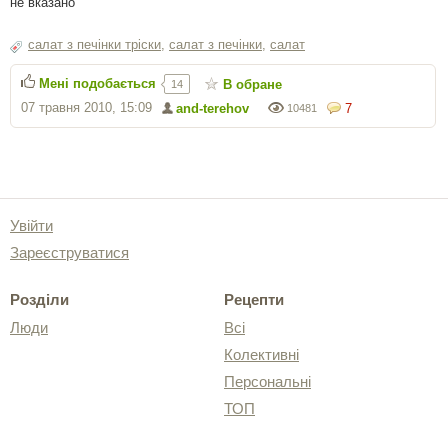
не вказано
салат з печінки тріски
,
салат з печінки
,
салат
Мені подобається
В обране
14
07 травня 2010, 15:09
and-terehov
7
10481
Увійти
Зареєструватися
Розділи
Рецепти
Люди
Всі
Колективні
Персональні
ТОП