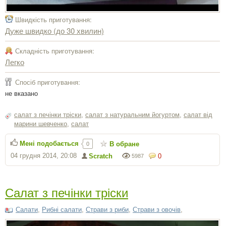
Швидкість приготування:
Дуже швидко (до 30 хвилин)
Складність приготування:
Легко
Спосіб приготування:
не вказано
салат з печінки тріски
,
салат з натуральним йогуртом
,
салат від
марини шевченко
,
салат
Мені подобається
В обране
0
04 грудня 2014, 20:08
Scratch
0
5987
Салат з печінки тріски
Салати
,
Рибні салати
,
Страви з риби
,
Страви з овочів
,