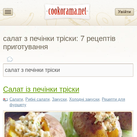
Увійти
салат з печінки тріски: 7 рецептів
приготування
Салат із печінки тріски
Салати
,
Рибні салати
,
Закуски
,
Холодні закуски
,
Рецепти для
фуршету