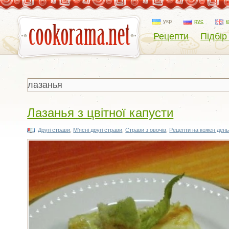
укр
рус
Рецепти
Підбір
Лазанья з цвітної капусти
Другі страви
,
М'ясні другі страви
,
Страви з овочів
,
Рецепти на кожен ден