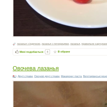
лазанья з індичкою
,
лазанья з печерицями
,
лазанья
,
правильне харчуван
В обране
Мені подобається
8
Овочева лазанья
Другі страви
,
Овочеві другі страви
,
Макарони і паста
,
Вегетаріанські рец