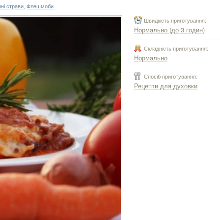
ні страви
,
Флешмоби
Швидкість приготування:
Нормально (до 3 годин)
Складність приготування:
Нормально
Спосіб приготування:
Рецепти для духовки