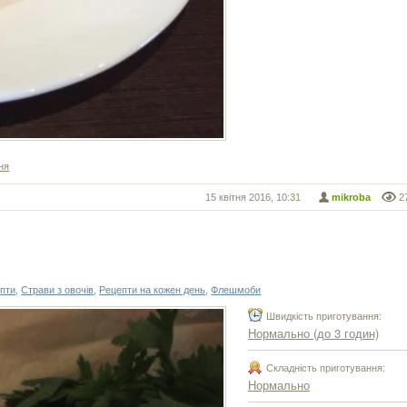
ня
15 квітня 2016, 10:31
mikroba
2
епти
,
Страви з овочів
,
Рецепти на кожен день
,
Флешмоби
Швидкість приготування:
Нормально (до 3 годин)
Складність приготування:
Нормально