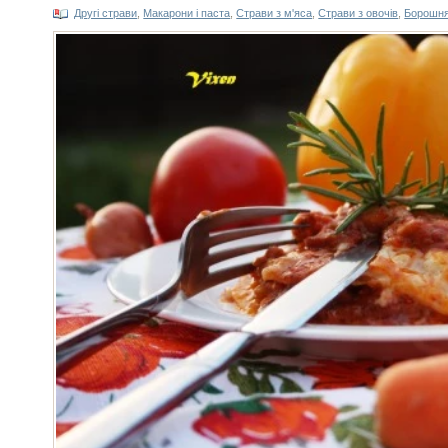
Другі страви
,
Макарони і паста
,
Страви з м'яса
,
Страви з овочів
,
Борошня