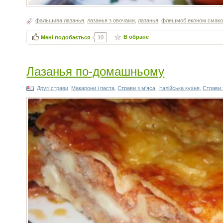
фальшива лазанья
,
лазанья з овочами
,
лазанья
,
флешмоб економ смакол
В обране
Мені подобається
10
Лазанья по-домашньому
Другі страви
,
Макарони і паста
,
Страви з м'яса
,
Італійська кухня
,
Страви 