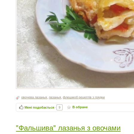
овочева лазанья
,
лазанья
,
флешмоб рецептів з грядки
В обране
Мені подобається
9
"Фальшива" лазанья з овочами