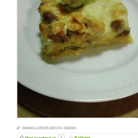
лазанья з цвітної капусти
,
лазанья
В обране
Мені подобається
9