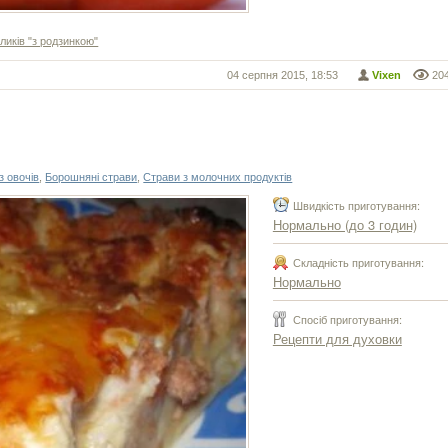
иків "з родзинкою"
04 серпня 2015, 18:53
Vixen
20
з овочів
,
Борошняні страви
,
Страви з молочних продуктів
Швидкість приготування:
Нормально (до 3 годин)
Складність приготування:
Нормально
Спосіб приготування:
Рецепти для духовки