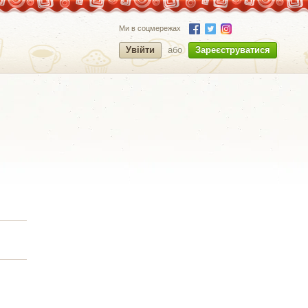
Ми в соцмережах
Увійти
або
Зареєструватися