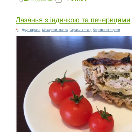
Лазанья з індичкою та печерицями
Другі страви
,
Макарони і паста
,
Страви з птиці
,
Борошняні страви