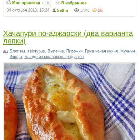
Мне нравится
В избранное
18
04 октября 2013, 15:24
Sellin
35
17048
Хачапури по-аджарски (два варианта
лепки)
Блог им. zelotypus
,
Выпечка
,
Пирожки
,
Грузинская кухня
,
Мучные
блюда
,
Блюда из молочных продуктов