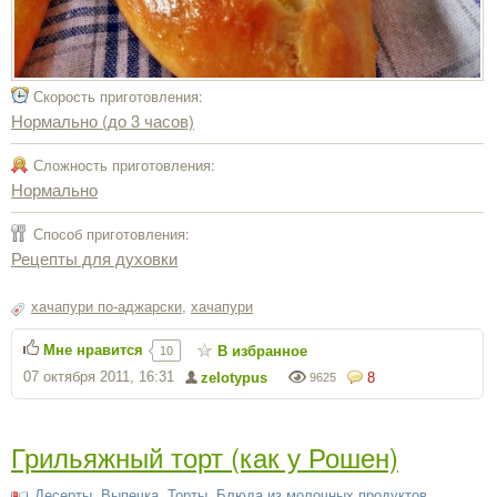
Скорость приготовления:
Нормально (до 3 часов)
Сложность приготовления:
Нормально
Способ приготовления:
Рецепты для духовки
хачапури по-аджарски
,
хачапури
Мне нравится
В избранное
10
07 октября 2011, 16:31
zelotypus
8
9625
Грильяжный торт (как у Рошен)
Десерты
,
Выпечка
,
Торты
,
Блюда из молочных продуктов