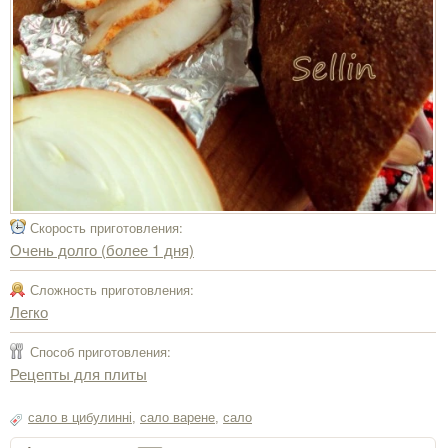
Скорость приготовления:
Очень долго (более 1 дня)
Сложность приготовления:
Легко
Способ приготовления:
Рецепты для плиты
сало в цибулинні
,
сало варене
,
сало