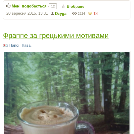
Мені подобається
В обране
12
20 вересня 2015, 13:31
Dzyga
13
2824
Фраппе за грецькими мотивами
Напої
,
Кава
,