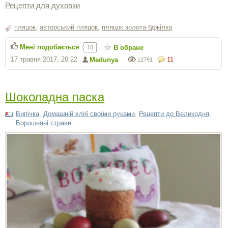
Рецепти для духовки
пляцок
,
авторський пляцок
,
пляцок золота бджілка
Мені подобається
В обране
10
17 травня 2017, 20:22
Medunya
11
12791
Шоколадна паска
Випічка
,
Домашній хліб своїми руками
,
Рецепти до Великодня
,
Борошняні страви