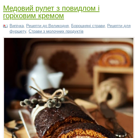
Медовий рулет з повидлом і
горіховим кремом
Випічка
,
Рецепти до Великодня
,
Борошняні страви
,
Рецепти для
фуршету
,
Страви з молочних продуктів