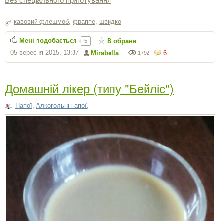
кавовий флешмоб
,
фраппе
,
швидко
Мені подобається
В обране
5
05 вересня 2015, 13:37
Mirabella
6
1792
Домашній лікер (типу "Бейліс")
Напої
,
Алкогольні напої
,