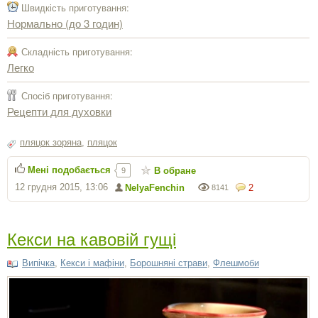
Швидкість приготування:
Нормально (до 3 годин)
Складність приготування:
Легко
Спосіб приготування:
Рецепти для духовки
пляцок зоряна
,
пляцок
Мені подобається
В обране
9
12 грудня 2015, 13:06
NelyaFenchin
2
8141
Кекси на кавовій гущі
Випічка
,
Кекси і мафіни
,
Борошняні страви
,
Флешмоби