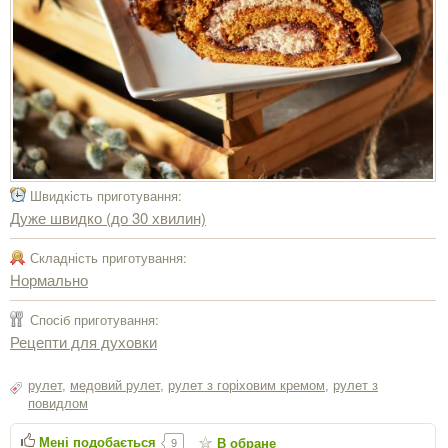
Швидкість приготування:
Дуже швидко (до 30 хвилин)
Складність приготування:
Нормально
Спосіб приготування:
Рецепти для духовки
рулет
,
медовий рулет
,
рулет з горіховим кремом
,
рулет з
повидлом
Мені подобається
В обране
9