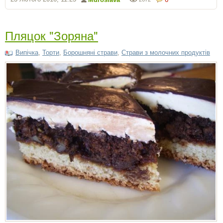
Пляцок "Зоряна"
Випічка
,
Торти
,
Борошняні страви
,
Страви з молочних продуктів