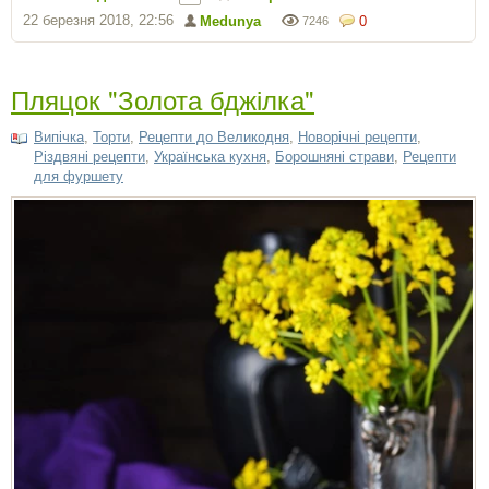
22 березня 2018, 22:56
Medunya
0
7246
Пляцок "Золота бджілка"
Випічка
,
Торти
,
Рецепти до Великодня
,
Новорічні рецепти
,
Різдвяні рецепти
,
Українська кухня
,
Борошняні страви
,
Рецепти
для фуршету