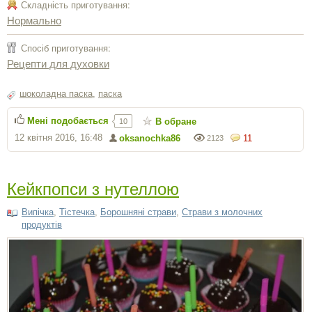
Складність приготування:
Нормально
Спосіб приготування:
Рецепти для духовки
шоколадна паска
,
паска
Мені подобається
В обране
10
12 квітня 2016, 16:48
oksanochka86
11
2123
Кейкпопси з нутеллою
Випічка
,
Тістечка
,
Борошняні страви
,
Страви з молочних
продуктів