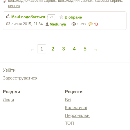
шоколадно-кавовий сирник
,
шоколадний сирник
,
кавовий сирник
,
сирник
Мені подобається
В обране
22
03 липня 2015, 21:34
Medunya
43
15793
←
1
2
3
4
5
→
Увійти
Зареєструватися
Розділи
Рецепти
Люди
Всі
Колективні
Персональні
ТОП