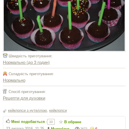
Швидкість приготування:
Нормально (до 3 годин)
Складність приготування:
Нормально
Спосіб приготування:
Рецепти для духовки
кейкпопси з нутеллою
,
кейкпопси
Мені подобається
В обране
10
23 лютого 2016, 11:25
Muroslava
6
2672