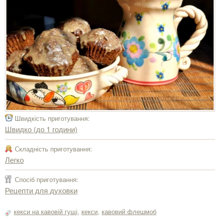
Швидкість приготування:
Швидко (до 1 години)
Складність приготування:
Легко
Спосіб приготування:
Рецепти для духовки
кекси на кавовій гущі
,
кекси
,
кавовий флешмоб