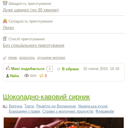
Швидкість приготування:
Дуже швидко (до 30 хвилин)
Складність приготування:
Легко
Спосіб приготування:
Без спеціального приготування
лікер
,
алкоголь
,
згущене молоко
Мені подобається
16 липня 2015, 16:18
В обране
6
Halia
3
3083
Шоколадно-кавовий сирник
Випічка
,
Торти
,
Рецепти до Великодня
,
Українська кухня
,
Борошняні страви
,
Страви з молочних продуктів
,
Флешмоби