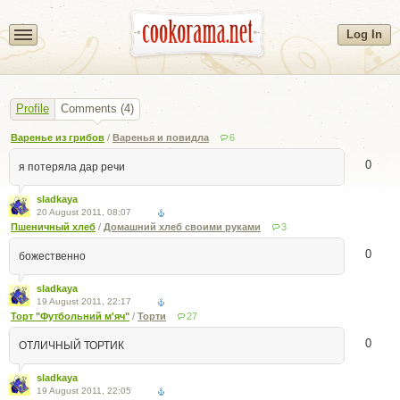
Log In
Profile
Comments
(4)
Варенье из грибов
/
Варенья и повидла
6
0
я потеряла дар речи
sladkaya
20 August 2011, 08:07
Пшеничный хлеб
/
Домашний хлеб своими руками
3
0
божественно
sladkaya
19 August 2011, 22:17
Торт "Футбольний м'яч"
/
Торти
27
0
ОТЛИЧНЫЙ ТОРТИК
sladkaya
19 August 2011, 22:05