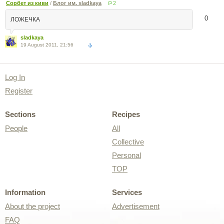
Сорбет из киви
/
Блог им. sladkaya
2
0
ЛОЖЕЧКА
sladkaya
19 August 2011, 21:56
Log In
Register
Sections
Recipes
People
All
Collective
Personal
TOP
Information
Services
About the project
Advertisement
FAQ