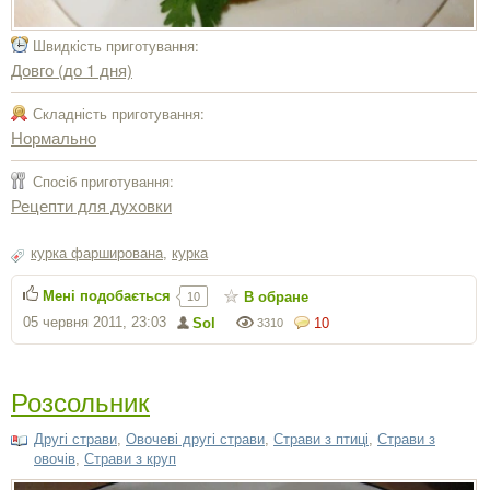
Швидкість приготування:
Довго (до 1 дня)
Складність приготування:
Нормально
Спосіб приготування:
Рецепти для духовки
курка фарширована
,
курка
Мені подобається
В обране
10
05 червня 2011, 23:03
Sol
10
3310
Розсольник
Другі страви
,
Овочеві другі страви
,
Страви з птиці
,
Страви з
овочів
,
Страви з круп