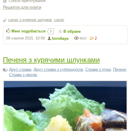
Спосіб приготування:
Рецепти для плити
салат з курячих шлунків
,
салат
Мені подобається
В обране
5
09 серпня 2015, 10:09
horo6aya
2
8623
Печеня з курячими шлунками
Другі страви
,
Другі страви з субпродуктів
,
Страви з птиці
,
Печеня
,
Страви з овочів
,