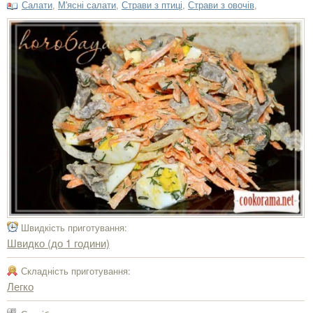
Салати
,
М'ясні салати
,
Страви з птиці
,
Страви з овочів
,
Швидкість приготування:
Швидко (до 1 години)
Складність приготування:
Легко