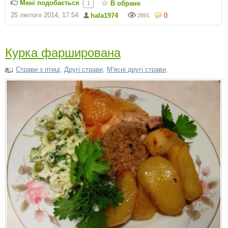
Мені подобається
В обране
1
25 лютого 2014, 17:54
hala1974
0
2891
Курка фарширована
Страви з птиці
,
Другі страви
,
М'ясні другі страви
,