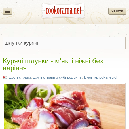
Увійти
Курячі шлунки - м'які і ніжні без
варіння
Другі страви
,
Другі страви з субпродуктів
,
Блоґ ім. pokanevich