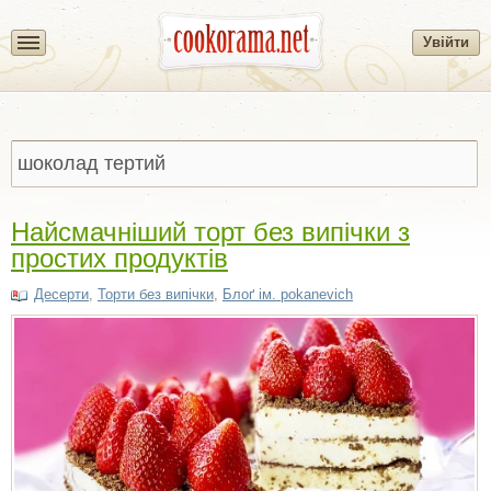
Увійти
Найсмачніший торт без випічки з
простих продуктів
Десерти
,
Торти без випічки
,
Блоґ ім. pokanevich