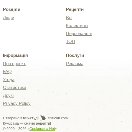
Розділи
Рецепти
Люди
Всі
Колективні
Персональні
ТОП
Інформація
Послуги
Про проект
Реклама
FAQ
Угода
Статистика
Друзі
Privacy Policy
Створено в веб-студії
stfalcon.com
Кукорама — смачні рецепти!
© 2009—2026 «
Cookorama.Net
»