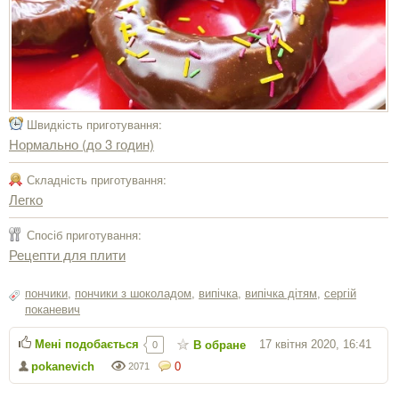
Швидкість приготування:
Нормально (до 3 годин)
Складність приготування:
Легко
Спосіб приготування:
Рецепти для плити
пончики
,
пончики з шоколадом
,
випічка
,
випічка дітям
,
сергiй
поканевич
Мені подобається
17 квітня 2020, 16:41
В обране
0
pokanevich
0
2071