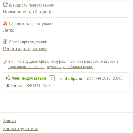
Швидкість приготування:
Нормально (до 3 годин)
Складність приготування:
Легко
Спосіб приготування:
Рецепти для духовки
випічка від Дарії Цвєк
,
мазурок
,
пісочний мазурок
,
мазурок з
горіховою начинкою
,
сучасна українська кухня
Мені подобається
20 січня 2018, 23:43
В обране
8
korica
8
6573
Увійти
Зареєструватися