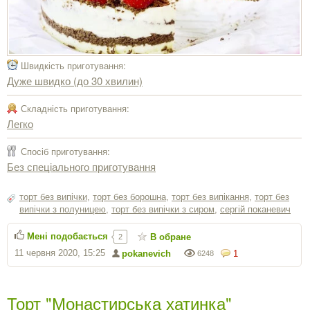
Швидкість приготування:
Дуже швидко (до 30 хвилин)
Складність приготування:
Легко
Спосіб приготування:
Без спеціального приготування
торт без випічки
,
торт без борошна
,
торт без випікання
,
торт без
випічки з полуницею
,
торт без випічки з сиром
,
сергiй поканевич
Мені подобається
В обране
2
11 червня 2020, 15:25
pokanevich
1
6248
Торт "Монастирська хатинка"