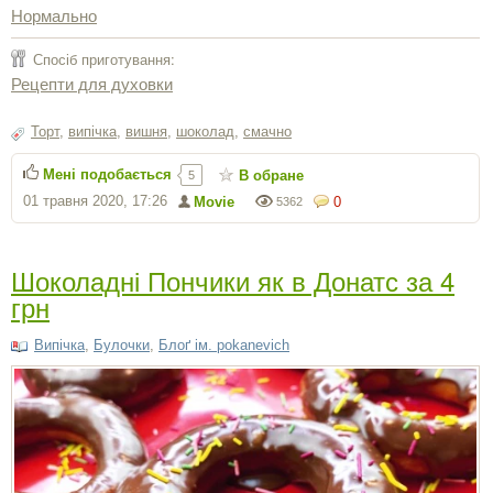
Нормально
Спосіб приготування:
Рецепти для духовки
Торт
,
випічка
,
вишня
,
шоколад
,
смачно
Мені подобається
В обране
5
01 травня 2020, 17:26
Movie
0
5362
Шоколадні Пончики як в Донатс за 4
грн
Випічка
,
Булочки
,
Блоґ ім. pokanevich