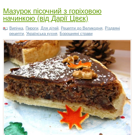
Мазурок пісочний з горіховою
начинкою (від Дарії Цвєк)
Випічка
,
Пироги
,
Для дітей
,
Рецепти до Великодня
,
Різдвяні
рецепти
,
Українська кухня
,
Борошняні страви