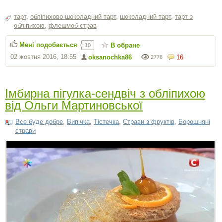
тарт
,
обліпихово-шоколадний тарт
,
шоколадний тарт
,
тарт з
обліпихою
,
флешмоб страв
Мені подобається
В обране
10
02 жовтня 2016, 18:55
oksanochka86
16
2776
Імбирна пігулка-сендвіч з обліпихою
від Ольги Мартиновської
Все буде добре
,
Випічка
,
Тістечка
,
Страви з фруктів
,
Борошняні
страви