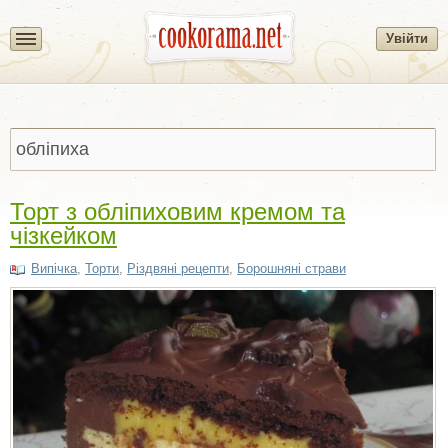
Увійти
Торт з обліпиховим кремом та
чізкейком
Випічка
,
Торти
,
Різдвяні рецепти
,
Борошняні страви