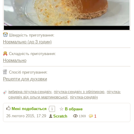
Швидкість приготування:
Нормально (до 3 годин)
Складність приготування:
Нормально
Спосіб приготування:
Рецепти для духовки
імбирна пігулка-сендвіч
,
пігулка-сендвіч з обліпихою
,
пігулка-
сендвіч від ольги мартиновської
,
пігулка-сендвіч
Мені подобається
В обране
1
26 лютого 2015, 17:29
Scratch
1
1369