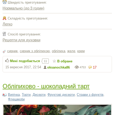
Швидкість приготування:
Нормально (до 3 годин)
Складність приготування:
Легко
Спосіб приготування:
Рецепти для духовки
сирник
,
сирник з обліпихою
,
обліпиха
,
желе
,
крем
Мені подобається
В обране
11
15 вересня 2017, 22:54
oksanochka86
17
4753
Обліпихово - шоколадний тарт
Випічка
,
Торти
,
Десерти
,
Фруктові десерти
,
Страви з фруктів
,
Флешмоби