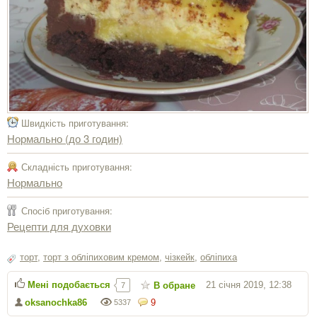
Швидкість приготування:
Нормально (до 3 годин)
Складність приготування:
Нормально
Спосіб приготування:
Рецепти для духовки
торт
,
торт з обліпиховим кремом
,
чізкейк
,
обліпиха
Мені подобається
21 січня 2019, 12:38
В обране
7
oksanochka86
9
5337