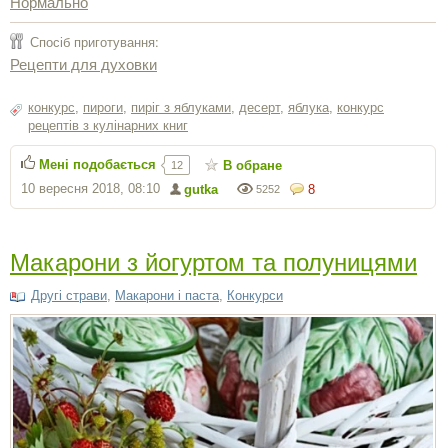
Нормально
Спосіб приготування:
Рецепти для духовки
конкурс
,
пироги
,
пиріг з яблуками
,
десерт
,
яблука
,
конкурс
рецептів з кулінарних книг
Мені подобається
В обране
12
10 вересня 2018, 08:10
gutka
8
5252
Макарони з йогуртом та полуницями
Другі страви
,
Макарони і паста
,
Конкурси