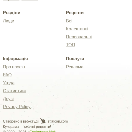
Розділи
Рецепти
Люди
Всі
Колективні
Персональні
ТОП
Інформація
Послуги
Про проект
Реклама
FAQ
Угода
Статистика
Друзі
Privacy Policy
Створено в веб-студії
stfalcon.com
Кукорама — смачні рецепти!
© 2009—2026 «
Cookorama.Net
»