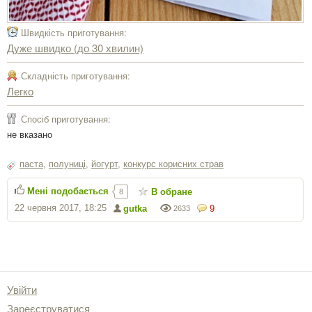
Швидкість приготування:
Дуже швидко (до 30 хвилин)
Складність приготування:
Легко
Спосіб приготування:
не вказано
паста
,
полуниці
,
йогурт
,
конкурс корисних страв
Мені подобається
В обране
8
22 червня 2017, 18:25
gutka
9
2633
Увійти
Зареєструватися