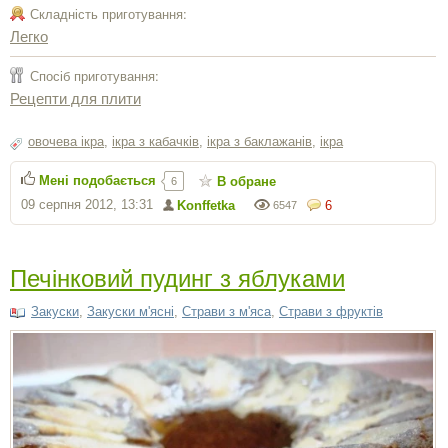
Складність приготування:
Легко
Спосіб приготування:
Рецепти для плити
овочева ікра
,
ікра з кабачків
,
ікра з баклажанів
,
ікра
Мені подобається
В обране
6
09 серпня 2012, 13:31
Konffetka
6
6547
Печінковий пудинг з яблуками
Закуски
,
Закуски м'ясні
,
Страви з м'яса
,
Страви з фруктів