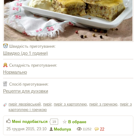
Швидкість приготування:
Швидко (до 1 години)
Складність приготування:
Нормально
Спосіб приготування:
Рецепти для духовки
пиріг яворівський
,
пиріг
,
пиріг з картоплею
,
пиріг з гречкою
,
пиріг з
картоплею і гречкою
Мені подобається
В обране
19
25 грудня 2015, 23:10
Medunya
22
11252