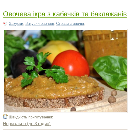
Овочева ікра з кабачків та баклажанів
Закуски
,
Закуски овочеві
,
Страви з овочів
,
Швидкість приготування:
Нормально (до 3 годин)