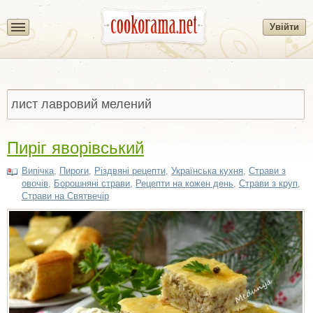
Увійти
Пиріг яворівський
Випічка
,
Пироги
,
Різдвяні рецепти
,
Українська кухня
,
Страви з
овочів
,
Борошняні страви
,
Рецепти на кожен день
,
Страви з круп
,
Страви на Святвечір