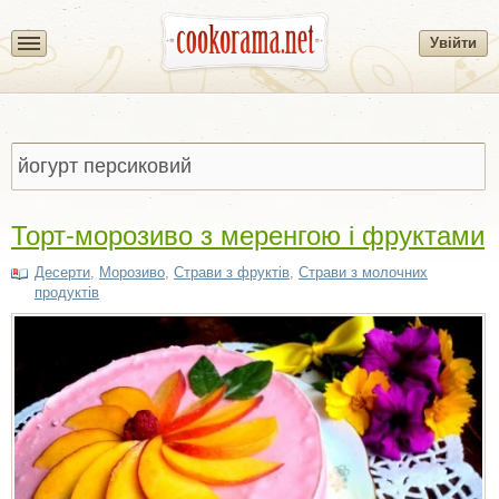
Увійти
Торт-морозиво з меренгою і фруктами
Десерти
,
Морозиво
,
Страви з фруктів
,
Страви з молочних
продуктів