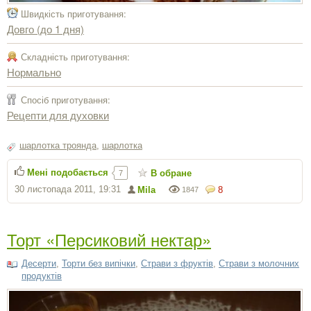
Швидкість приготування:
Довго (до 1 дня)
Складність приготування:
Нормально
Спосіб приготування:
Рецепти для духовки
шарлотка троянда
,
шарлотка
Мені подобається
В обране
7
30 листопада 2011, 19:31
Mila
8
1847
Торт «Персиковий нектар»
Десерти
,
Торти без випічки
,
Страви з фруктів
,
Страви з молочних
продуктів