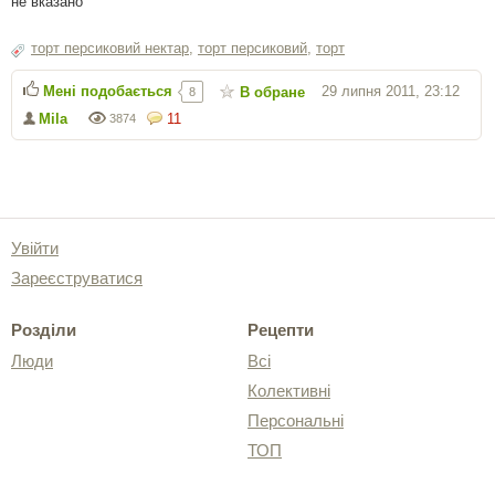
не вказано
торт персиковий нектар
,
торт персиковий
,
торт
Мені подобається
29 липня 2011, 23:12
В обране
8
Mila
11
3874
Увійти
Зареєструватися
Розділи
Рецепти
Люди
Всі
Колективні
Персональні
ТОП