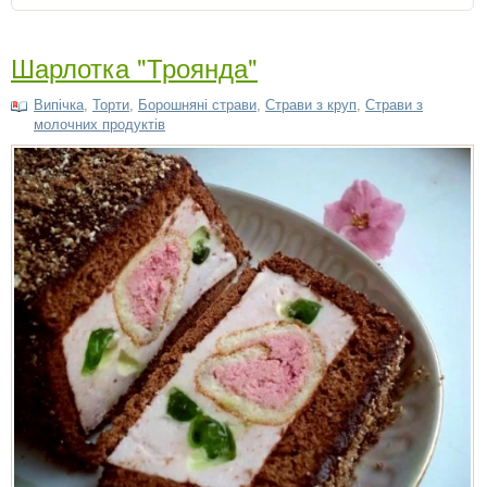
Шарлотка "Троянда"
Випічка
,
Торти
,
Борошняні страви
,
Страви з круп
,
Страви з
молочних продуктів