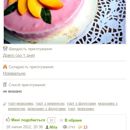
Швидкість приготування:
Довго (до 1 дня)
Складність приготування:
Нормально
Спосіб приготування:
не вказано
торт-морозиво
,
торт з меренгою
,
торт з фруктами
,
морозиво з
меренгою
,
морозиво з фруктами
,
торт
,
морозиво
Мені подобається
В обране
10
18 липня 2012, 20:38
Mila
13
2743