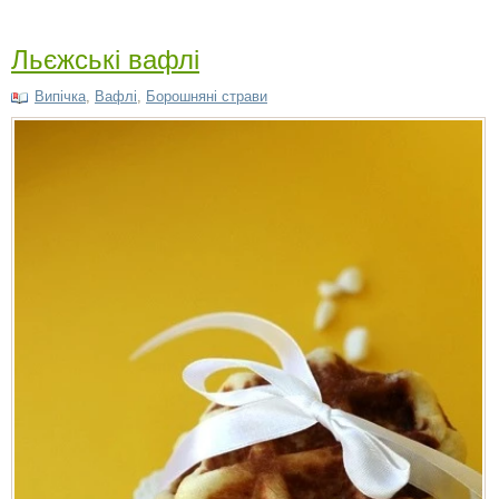
Льєжські вафлі
Випічка
,
Вафлі
,
Борошняні страви