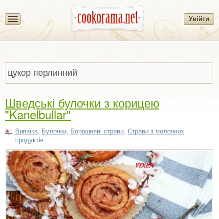
Увійти
Шведські булочки з корицею
"Kanelbullar"
Випічка
,
Булочки
,
Борошняні страви
,
Страви з молочних
продуктів