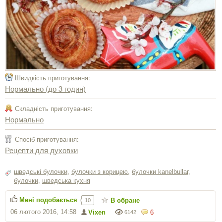
Швидкість приготування:
Нормально (до 3 годин)
Складність приготування:
Нормально
Спосіб приготування:
Рецепти для духовки
шведські булочки
,
булочки з корицею
,
булочки kanelbullar
,
булочки
,
шведська кухня
Мені подобається
В обране
10
06 лютого 2016, 14:58
Vixen
6
6142