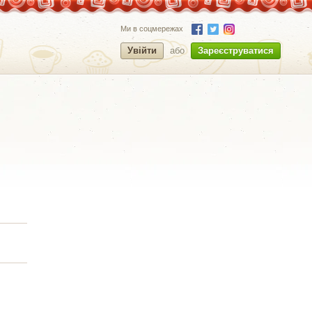
Ми в соцмережах
Увійти
або
Зареєструватися