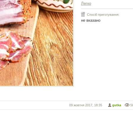
Легко
Спосіб приготування:
не вказано
09 жовтня 2017, 18:35
gutka
5