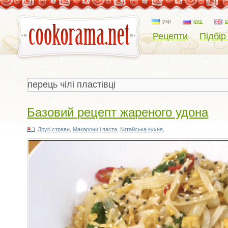
укр
рус
Рецепти
Підбір
Базовий рецепт жареного удона
Другі страви
,
Макарони і паста
,
Китайська кухня
,