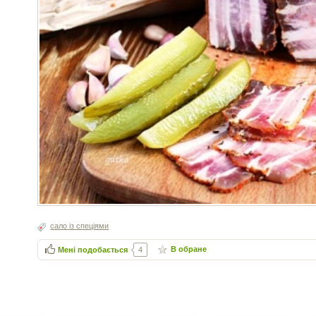
сало із спеціями
В обране
Мені подобається
4