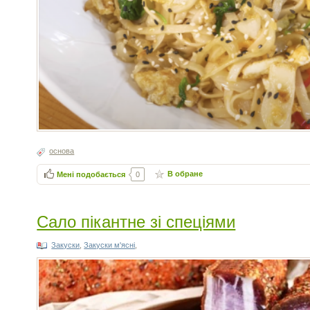
основа
В обране
Мені подобається
0
Сало пікантне зі спеціями
Закуски
,
Закуски м'ясні
,