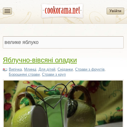
Увійти
Яблучно-вівсяні оладки
Випічка
,
Млинці
,
Для дітей
,
Сніданки
,
Страви з фруктів
,
Борошняні страви
,
Страви з круп