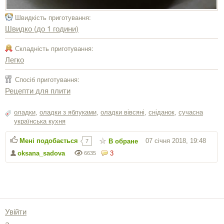
Швидкість приготування:
Швидко (до 1 години)
Складність приготування:
Легко
Спосіб приготування:
Рецепти для плити
оладки
,
оладки з яблуками
,
оладки вівсяні
,
сніданок
,
сучасна
українська кухня
Мені подобається
07 січня 2018, 19:48
В обране
7
oksana_sadova
3
6635
Увійти