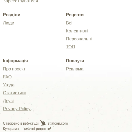
Зареєструватися
Розділи
Рецепти
Люди
Всі
Колективні
Персональні
ТОП
Інформація
Послуги
Про проект
Реклама
FAQ
Угода
Статистика
Друзі
Privacy Policy
Створено в веб-студії
stfalcon.com
Кукорама — смачні рецепти!