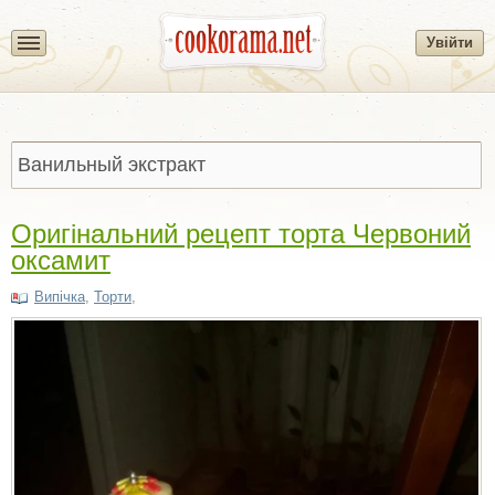
Увійти
Оригінальний рецепт торта Червоний
оксамит
Випічка
,
Торти
,