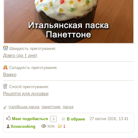
Швидкість приготування:
Довго (до 1 дня)
Складність приготування:
Важко
Спосіб приготування:
Рецепти для духовки
італійська паска
,
панеттоне
,
паска
Мені подобається
27 квітня 2016, 13:41
В обране
0
Ilovecooking
1
3636