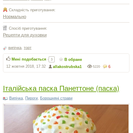
Складність приготування:
Нормально
Спосіб приготування:
Рецепти для духовки
випічка
,
торт
Мені подобається
В обране
3
12 жовтня 2018, 17:32
allakostrubska1
6
5220
Італійська паска Панеттоне (паска)
Випічка
,
Пироги
,
Борошняні страви