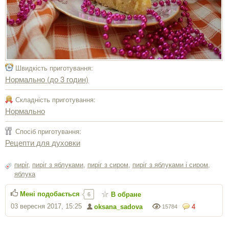
Швидкість приготування:
Нормально (до 3 годин)
Складність приготування:
Нормально
Спосіб приготування:
Рецепти для духовки
пиріг
,
пиріг з яблуками
,
пиріг з сиром
,
пиріг з яблуками і сиром
,
яблука
Мені подобається
В обране
6
03 вересня 2017, 15:25
oksana_sadova
4
15784