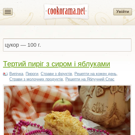
Увійти
Тертий пиріг з сиром і яблуками
Випічка
,
Пироги
,
Страви з фруктів
,
Рецепти на кожен день
,
Страви з молочних продуктів
,
Рецепти на Яблучний Спас