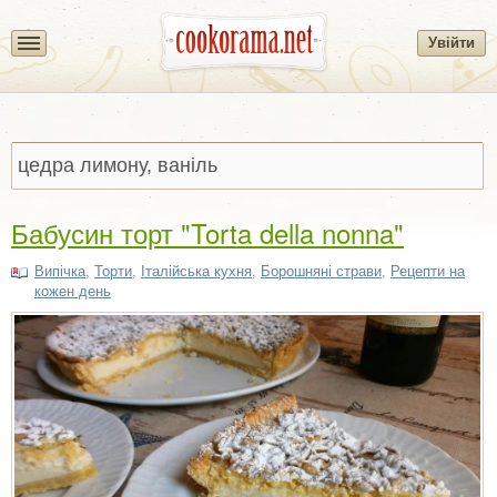
Увійти
Бабусин торт "Torta della nonna"
Випічка
,
Торти
,
Італійська кухня
,
Борошняні страви
,
Рецепти на
кожен день