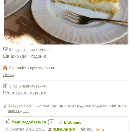
Швидкість приготування:
Швидко (до 1 години)
Складність приготування:
Легко
Спосіб приготування:
Рецепти для духовки
бабусин торт
,
пісочний торт
,
для всієї родини
,
сніданок
,
свята
,
на
кожен день
Мені подобається
В обране
9
03 жовтня 2018, 23:28
NONNAPINA
5
9818