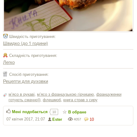
Швидкість приготування:
Швидко (до 1 години)
Складність приготування:
Легко
Спосіб приготування:
Рецепти для духовки
м’ясо в рукаві
,
м’ясо з французькою гірчицею
,
француженки
готують смачно))
,
флешмоб
,
книга страв з сиру
Мені подобається
В обране
10
07 квітня 2017, 21:07
Ester
10
4057