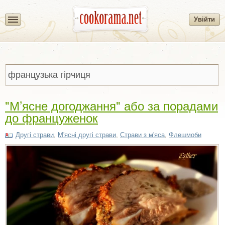
Увійти
"М’ясне догоджання" або за порадами
до француженок
Другі страви
,
М'ясні другі страви
,
Страви з м'яса
,
Флешмоби