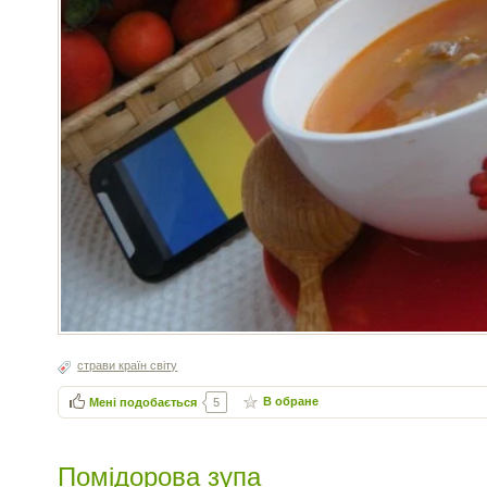
страви країн світу
В обране
Мені подобається
5
Помідорова зупа