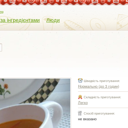
eng
 за інгредієнтами
Люди
Швидкість приготування:
Нормально (до 3 годин)
Складність приготування:
Легко
Спосіб приготування:
не вказано