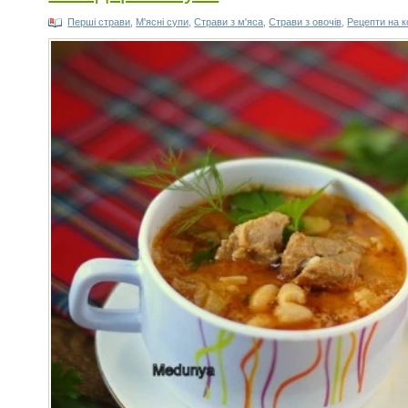
Перші страви
,
М'ясні супи
,
Страви з м'яса
,
Страви з овочів
,
Рецепти на 