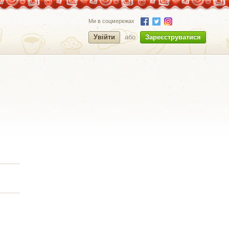
Ми в соцмережах
Увійти
або
Зареєструватися