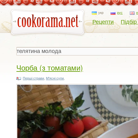
укр
рус
Рецепти
Підбір
Чорба (з томатами)
Перші страви
,
М'ясні супи
,