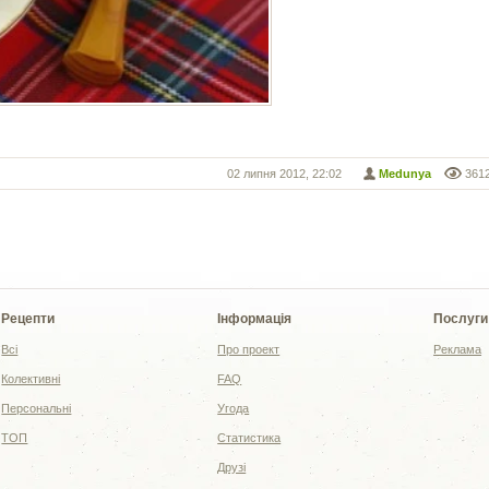
02 липня 2012, 22:02
Medunya
361
Рецепти
Інформація
Послуги
Всі
Про проект
Реклама
Колективні
FAQ
Персональні
Угода
ТОП
Статистика
Друзі