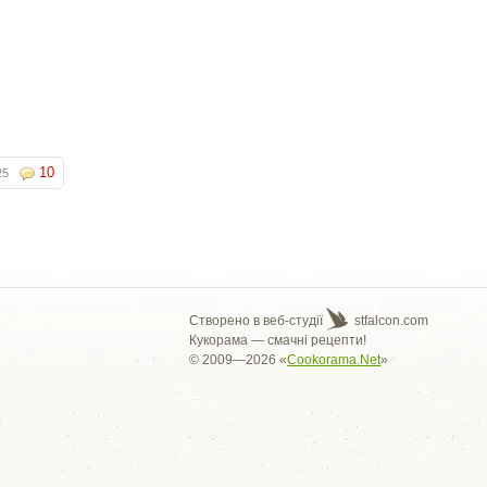
10
25
Створено в веб-студії
stfalcon.com
Кукорама — смачні рецепти!
© 2009—2026 «
Cookorama.Net
»