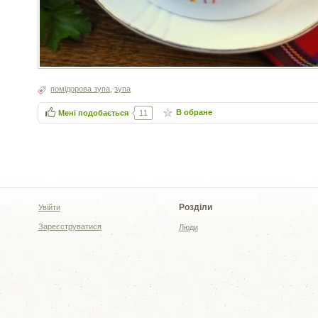
помідорова зупа
,
зупа
В обране
Мені подобається
11
Розділи
Увійти
Зареєструватися
Люди