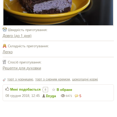
Швидкість приготування:
Довго (до 1 дня)
Складність приготування:
Легко
Спосіб приготування:
Рецепти для духовки
торт з чорницею
,
торт з сирним кремом
,
шоколадні коржі
Мені подобається
В обране
8
08 грудня 2018, 12:45
Dzyga
5
6471