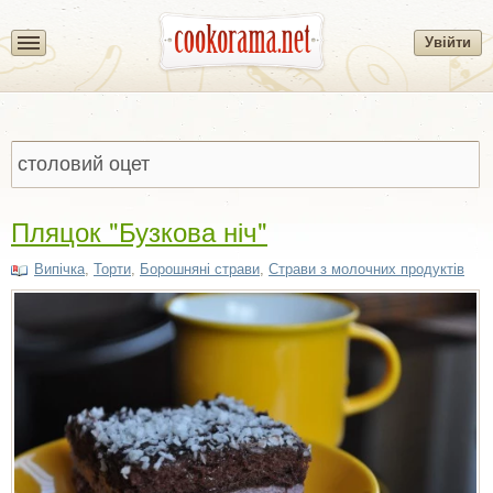
Увійти
Пляцок "Бузкова ніч"
Випічка
,
Торти
,
Борошняні страви
,
Страви з молочних продуктів