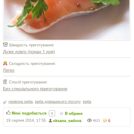
Швидкість приготування:
Дуже довго (понад 1 дня)
Складність приготування:
Легко
Спосіб приготування:
Без спеціального приготування
червона риба
,
риба домашнього посолу
,
риба
Мені подобається
В обране
8
19 серпня 2014, 17:55
oksana_sadova
6
4623