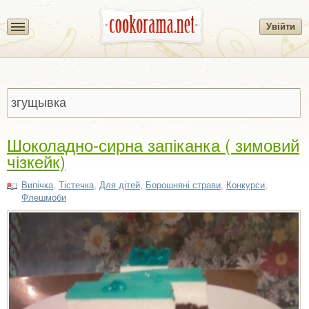
Увійти
Шоколадно-сирна запіканка ( зимовий
чізкейк)
Випічка
,
Тістечка
,
Для дітей
,
Борошняні страви
,
Конкурси
,
Флешмоби