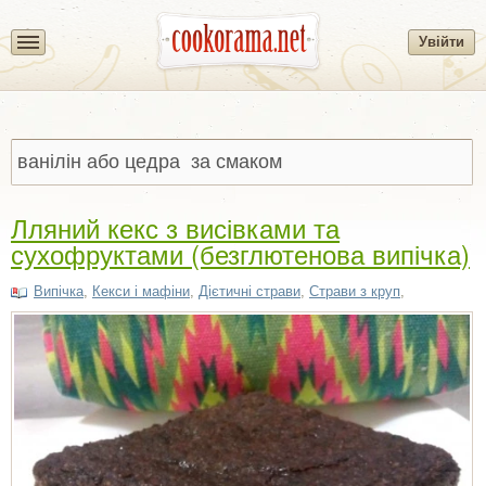
Увійти
Лляний кекс з висівками та
сухофруктами (безглютенова випічка)
Випічка
,
Кекси і мафіни
,
Дієтичні страви
,
Страви з круп
,