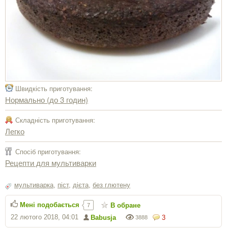
Швидкість приготування:
Нормально (до 3 годин)
Складність приготування:
Легко
Спосіб приготування:
Рецепти для мультиварки
мультиварка
,
піст
,
дієта
,
без глютену
Мені подобається
В обране
7
22 лютого 2018, 04:01
Babusja
3
3888