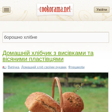
Увійти
Домашній хлібчик з висівками та
вісяними пластівцями
Випічка
,
Домашній хліб своїми руками
,
Флешмоби