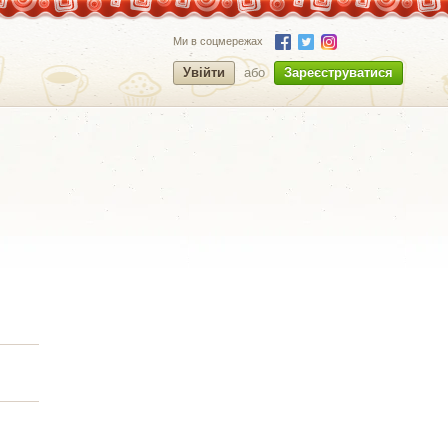
Ми в соцмережах
Увійти
або
Зареєструватися