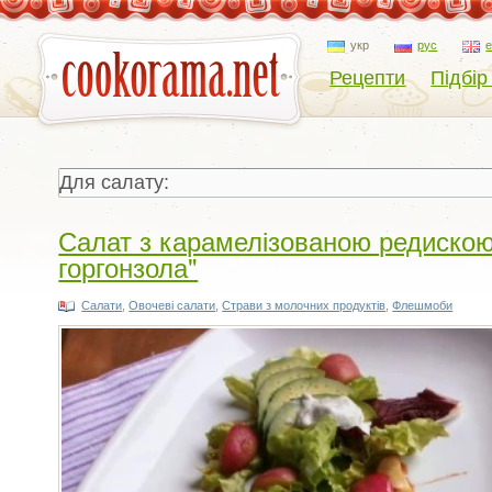
укр
рус
Рецепти
Підбір
Салат з карамелізованою редискою 
горгонзола"
Салати
,
Овочеві салати
,
Страви з молочних продуктів
,
Флешмоби