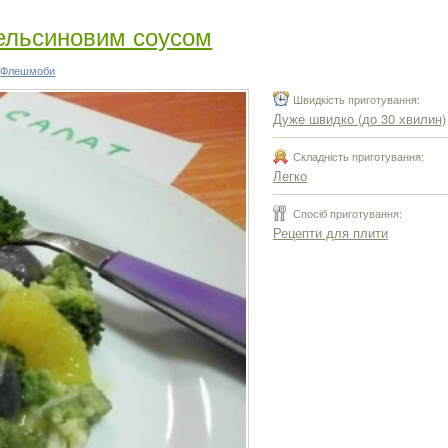
апельсиновим соусом
,
Флешмоби
Швидкість приготування:
Дуже швидко (до 30 хвилин)
Складність приготування:
Легко
Спосіб приготування:
Рецепти для плити