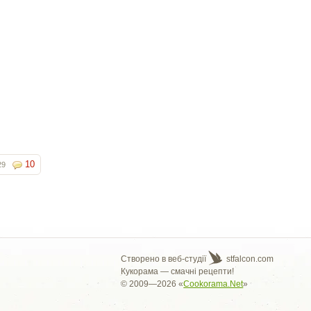
10
29
Створено в веб-студії
stfalcon.com
Кукорама — смачні рецепти!
© 2009—2026 «
Cookorama.Net
»