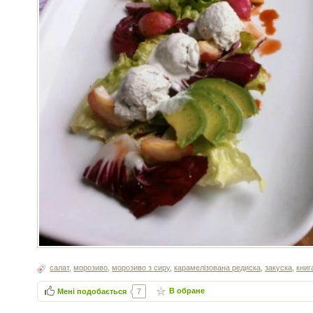
салат
,
морозиво
,
морозиво з сиру
,
карамелізована редиска
,
закуска
,
книг
В обране
Мені подобається
7