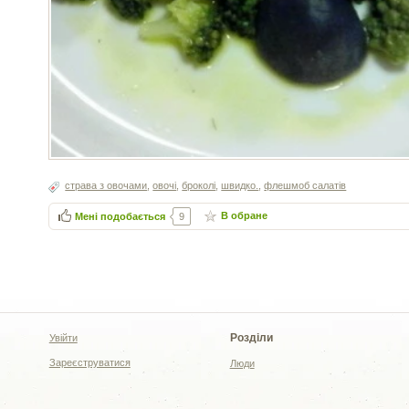
страва з овочами
,
овочі
,
броколі
,
швидко.
,
флешмоб салатів
В обране
Мені подобається
9
Розділи
Увійти
Зареєструватися
Люди