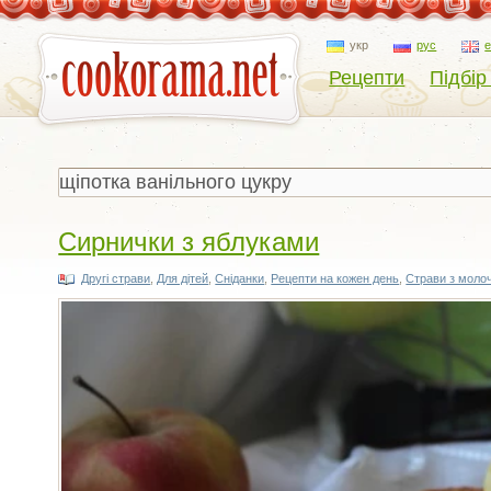
укр
рус
Рецепти
Підбір
Сирнички з яблуками
Другі страви
,
Для дітей
,
Сніданки
,
Рецепти на кожен день
,
Страви з молоч