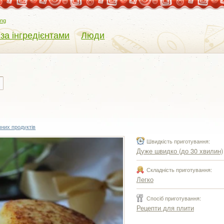
eng
 за інгредієнтами
Люди
них продуктів
Швидкість приготування:
Дуже швидко (до 30 хвилин)
Складність приготування:
Легко
Спосіб приготування:
Рецепти для плити