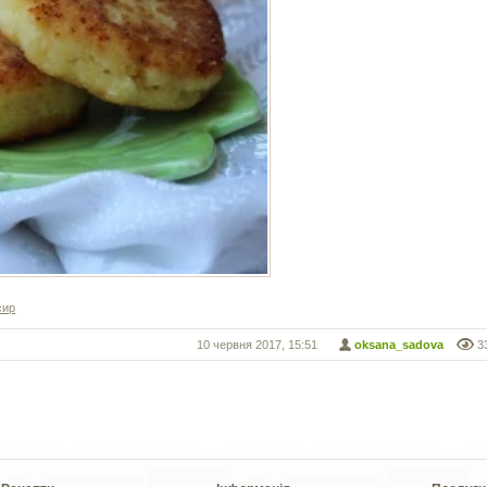
сир
10 червня 2017, 15:51
oksana_sadova
3