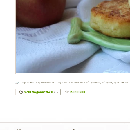
сирнички
,
сирнички на сніданок
,
сирнички з яблуками
,
яблука
,
домашній 
В обране
Мені подобається
7