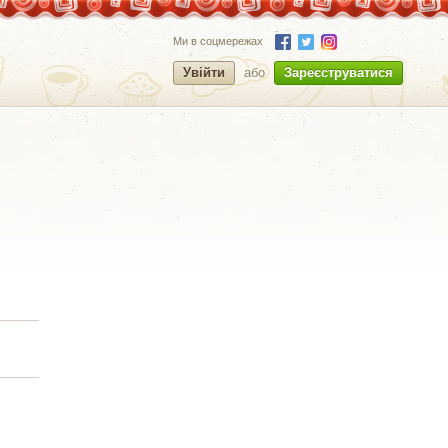
Ми в соцмережах
Увійти
або
Зареєструватися