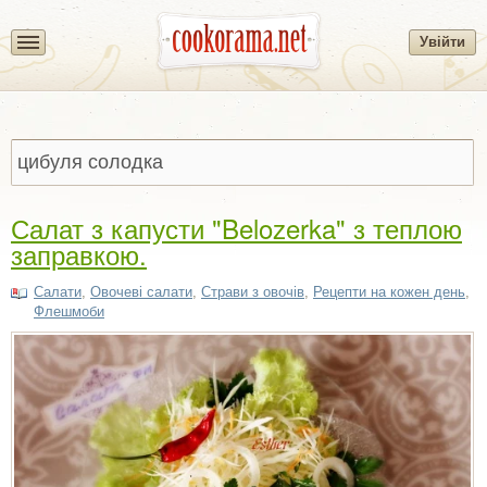
Увійти
Салат з капусти "Belozerka" з теплою
заправкою.
Салати
,
Овочеві салати
,
Страви з овочів
,
Рецепти на кожен день
,
Флешмоби