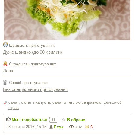
Швидкість приготування:
Дуже швидко (до 30 хвилин)
Складність приготування:
Легко
Спосіб приготування:
Без спеціального приготування
салат
,
салат з капусти
,
салат з теплою заправкою
,
флешмоб
страв
Мені подобається
В обране
11
28 жовтня 2016, 15:15
Ester
6
3612