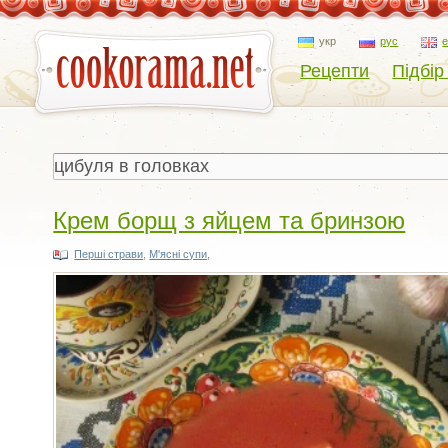
укр
рус
Рецепти
Підбір
Крем борщ з яйцем та бринзою
Перші страви
,
М'ясні супи
,