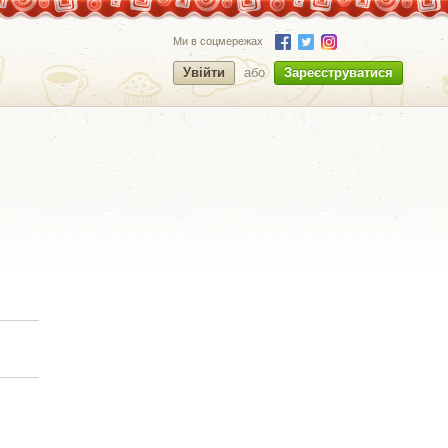
Ми в соцмережах
Увійти
або
Зареєструватися