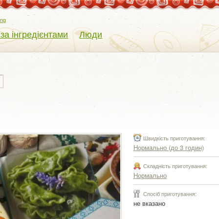
eng
 за інгредієнтами
Люди
Швидкість приготування:
Нормально (до 3 годин)
Складність приготування:
Нормально
Спосіб приготування:
не вказано