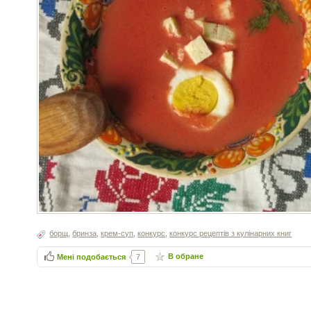
борщ
,
бринза
,
крем-суп
,
конкурс
,
конкурс рецептів з кулінарних книг
В обране
Мені подобається
7