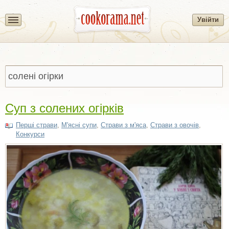
Увійти
Суп з солених огірків
Перші страви
,
М'ясні супи
,
Страви з м'яса
,
Страви з овочів
,
Конкурси