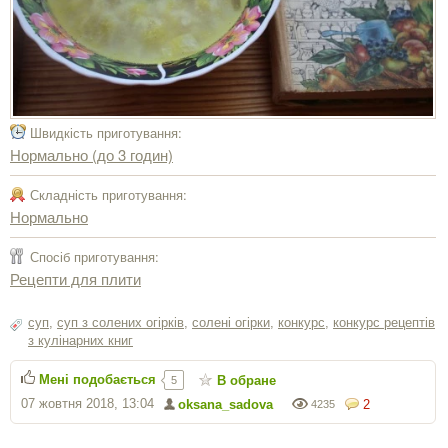
Швидкість приготування:
Нормально (до 3 годин)
Складність приготування:
Нормально
Спосіб приготування:
Рецепти для плити
суп
,
суп з солених огірків
,
солені огірки
,
конкурс
,
конкурс рецептів
з кулінарних книг
Мені подобається
В обране
5
07 жовтня 2018, 13:04
oksana_sadova
2
4235