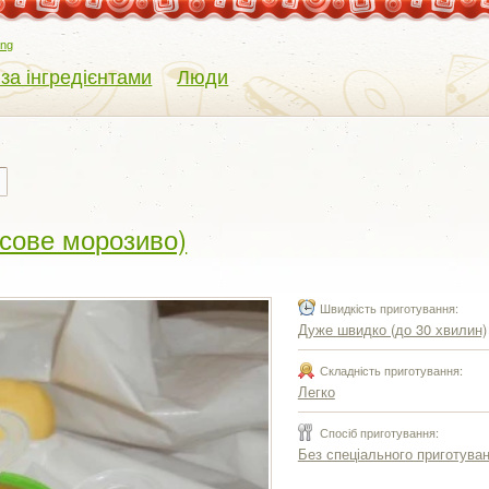
eng
 за інгредієнтами
Люди
осове морозиво)
Швидкість приготування:
Дуже швидко (до 30 хвилин)
Складність приготування:
Легко
Спосіб приготування:
Без спеціального приготува