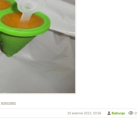
,
морозиво
19 жовтня 2013, 03:56
Babusja
1