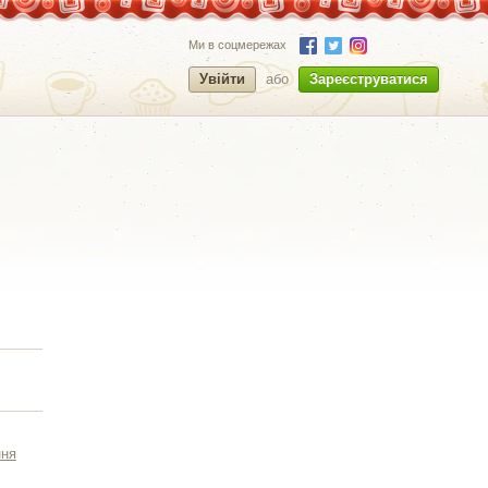
Ми в соцмережах
Увійти
або
Зареєструватися
ння