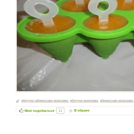
яблучно-абрикосове морозиво
,
яблучне морозиво
,
абрикосове морозиво
В обране
Мені подобається
11