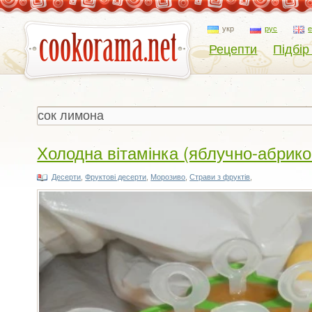
укр
рус
Рецепти
Підбір
Холодна вітамінка (яблучно-абрик
Десерти
,
Фруктові десерти
,
Морозиво
,
Страви з фруктів
,